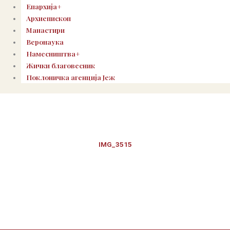
Епархија+
Архиепископ
Манастири
Веронаука
Намесништва+
Жички благовесник
Поклоничка агенција Јеж
IMG_3515