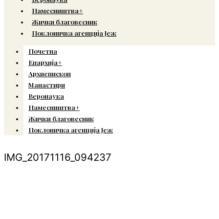
Намесништва+
Жички благовесник
Поклоничка агенција Јеж
Почетна
Епархија+
Архиепископ
Манастири
Веронаука
Намесништва+
Жички благовесник
Поклоничка агенција Јеж
IMG_20171116_094237
© Copyright 2022. Православна Епархија жичка. Сва права задржана.