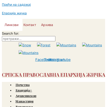
Пређи на садржај
Епархија жичка
Линкови
Контакт
Архива
Search for:
Facebook
Twitter
Instagram
Youtube
СРПСКА ПРАВОСЛАВНА ЕПАРХИЈА ЖИЧКА
Почетна
Епархија+
Архиепископ
Манастири
Веронаука