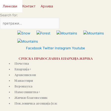
Пређи
Линкови
Контакт
Архива
на
садржај
Search for:
Facebook
Twitter
Instagram
Youtube
СРПСКА ПРАВОСЛАВНА ЕПАРХИЈА ЖИЧКА
Почетна
Епархија+
Архиепископ
Манастири
Веронаука
Намесништва+
Жички благовесник
Поклоничка агенција Јеж