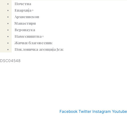
Почетна
Епархија+
Архиепископ
Манастири
Веронаука
Намесништва+
Жички благовесник
Поклоничка агенција Јеж
DSC04548
© Copyright 2022. Православна Епархија жичка. Сва права задржана.
СПЦ
Православље
Веронаука
Издања
Најаве
Богословљ
Facebook
Twitter
Instagram
Youtube
www.eparhija-zicka.rs | епархија-жичка.срб |
eparhijazicka@gmail.com