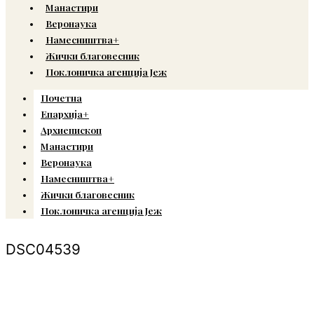
Манастири
Веронаука
Намесништва+
Жички благовесник
Поклоничка агенција Јеж
Почетна
Епархија+
Архиепископ
Манастири
Веронаука
Намесништва+
Жички благовесник
Поклоничка агенција Јеж
DSC04539