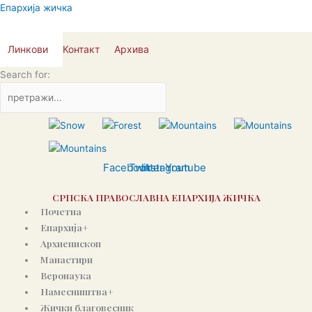
Пређи
Епархија жичка
на
садржај
Линкови
Контакт
Архива
Search for:
Facebook
Twitter
Instagram
Youtube
СРПСКА ПРАВОСЛАВНА ЕПАРХИЈА ЖИЧКА
Почетна
Епархија+
Архиепископ
Манастири
Веронаука
Намесништва+
Жички благовесник