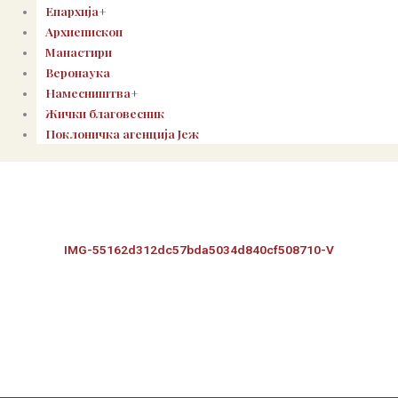
Епархија+
Архиепископ
Манастири
Веронаука
Намесништва+
Жички благовесник
Поклоничка агенција Јеж
IMG-55162d312dc57bda5034d840cf508710-V