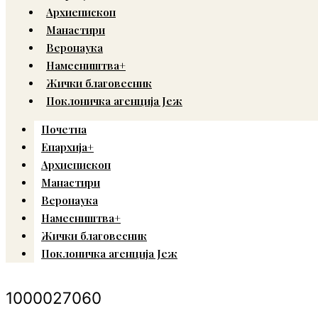
Архиепископ
Манастири
Веронаука
Намесништва+
Жички благовесник
Поклоничка агенција Јеж
Почетна
Епархија+
Архиепископ
Манастири
Веронаука
Намесништва+
Жички благовесник
Поклоничка агенција Јеж
1000027060