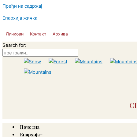
Пређи на садржај
Епархија жичка
Линкови
Контакт
Архива
Search for:
С
Почетна
Епархија+