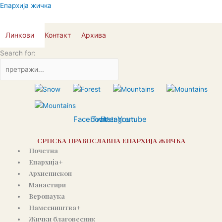
Пређи
Епархија жичка
на
садржај
Линкови
Контакт
Архива
Search for:
Facebook
Twitter
Instagram
Youtube
СРПСКА ПРАВОСЛАВНА ЕПАРХИЈА ЖИЧКА
Почетна
Епархија+
Архиепископ
Манастири
Веронаука
Намесништва+
Жички благовесник