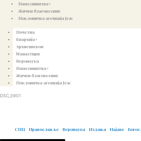
Намесништва+
Жички благовесник
Поклоничка агенција Јеж
Почетна
Епархија+
Архиепископ
Манастири
Веронаука
Намесништва+
Жички благовесник
Поклоничка агенција Јеж
DSC_0901
© Copyright 2022. Православна Епархија жичка. Сва права задржана.
СПЦ
Православље
Веронаука
Издања
Најаве
Бого