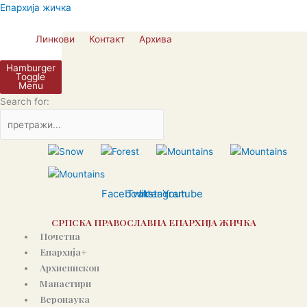
Пређи
Епархија жичка
на
садржај
Линкови
Контакт
Архива
Hamburger
Toggle
Menu
Search for:
Facebook
Twitter
Instagram
Youtube
СРПСКА ПРАВОСЛАВНА ЕПАРХИЈА ЖИЧКА
Почетна
Епархија+
Архиепископ
Манастири
Веронаука