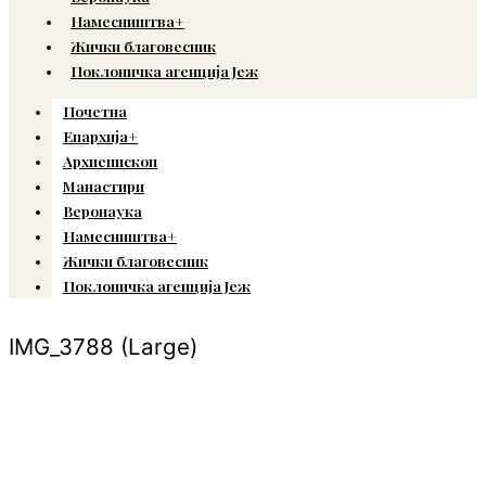
Намесништва+
Жички благовесник
Поклоничка агенција Јеж
Почетна
Епархија+
Архиепископ
Манастири
Веронаука
Намесништва+
Жички благовесник
Поклоничка агенција Јеж
IMG_3788 (Large)
© Copyright 2022. Православна Епархија жичка. Сва права задржана.