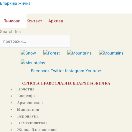
Пређи
Епархија жичка
на
садржај
Линкови
Контакт
Архива
Search for:
Facebook
Twitter
Instagram
Youtube
СРПСКА ПРАВОСЛАВНА ЕПАРХИЈА ЖИЧКА
Почетна
Епархија+
Архиепископ
Манастири
Веронаука
Намесништва+
Жички благовесник