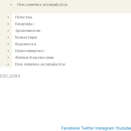
Поклоничка агенција Јеж
Почетна
Епархија+
Архиепископ
Манастири
Веронаука
Намесништва+
Жички благовесник
Поклоничка агенција Јеж
DSC_0093
© Copyright 2022. Православна Епархија жичка. Сва права задржана.
СПЦ
Православље
Веронаука
Издања
Најаве
Богословљ
Facebook
Twitter
Instagram
Youtube