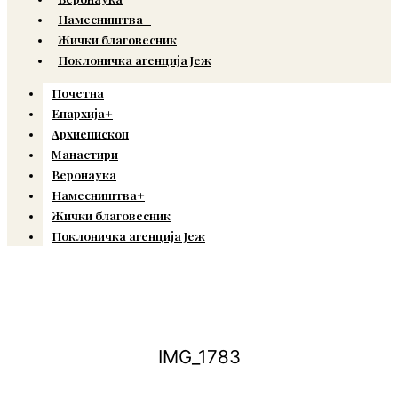
Намесништва+
Жички благовесник
Поклоничка агенција Јеж
Почетна
Епархија+
Архиепископ
Манастири
Веронаука
Намесништва+
Жички благовесник
Поклоничка агенција Јеж
IMG_1783