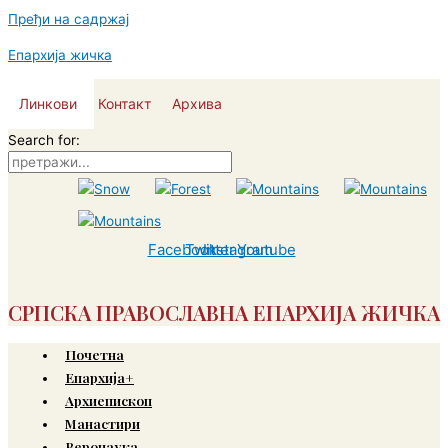
Пређи на садржај
Епархија жичка
Линкови
Контакт
Архива
Search for:
Facebook
Twitter
Instagram
Youtube
СРПСКА ПРАВОСЛАВНА ЕПАРХИЈА ЖИЧКА
Почетна
Епархија+
Архиепископ
Манастири
Веронаука