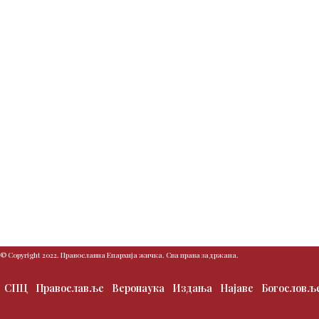
© Copyright 2022. Православна Епархија жичка. Сва права задржана.
СПЦ
Православље
Веронаука
Издања
Најаве
Богословљ