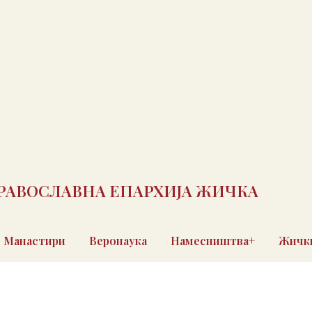
РАВОСЛАВНА ЕПАРХИЈА ЖИЧКА
Манастири
Веронаука
Намесништва+
Жички