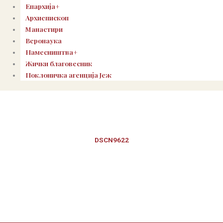
Епархија+
Архиепископ
Манастири
Веронаука
Намесништва+
Жички благовесник
Поклоничка агенција Јеж
DSCN9622