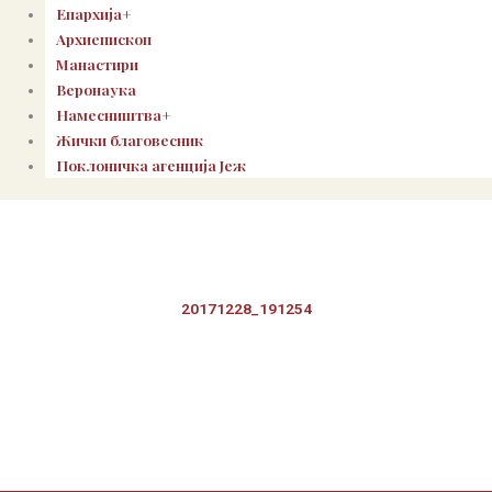
Епархија+
Архиепископ
Манастири
Веронаука
Намесништва+
Жички благовесник
Поклоничка агенција Јеж
20171228_191254