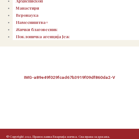
Архиепископ
Манастири
Веронаука
Намесништва+
Жички благовесник
Поклоничка агенција Јеж
IMG-a89e49f029fcad67b3919f09df860da2-V
© Copyright 2022. Православна Епархија жичка. Сва права задржана.