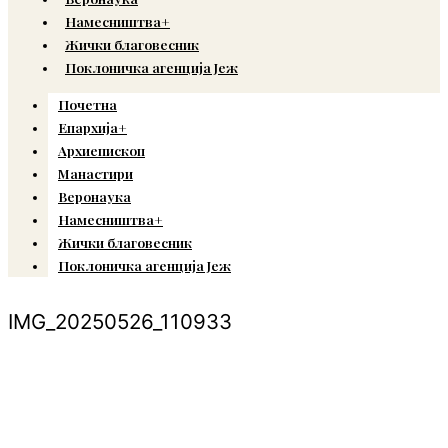
Намесништва+
Жички благовесник
Поклоничка агенција Јеж
Почетна
Епархија+
Архиепископ
Манастири
Веронаука
Намесништва+
Жички благовесник
Поклоничка агенција Јеж
IMG_20250526_110933
© Copyright 2022. Православна Епархија жичка. Сва права задржана.