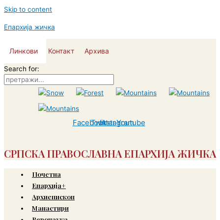
Skip to content
Епархија жичка
Линкови
Контакт
Архива
Search for:
Facebook
Twitter
Instagram
Youtube
СРПСКА ПРАВОСЛАВНА ЕПАРХИЈА ЖИЧКА
Почетна
Епархија+
Архиепископ
Манастири
Веронаука