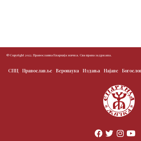
© Copyright 2022. Православна Епархија жичка. Сва права задржана.
СПЦ
Православље
Веронаука
Издања
Најаве
Богосло
F
T
I
Y
a
w
n
o