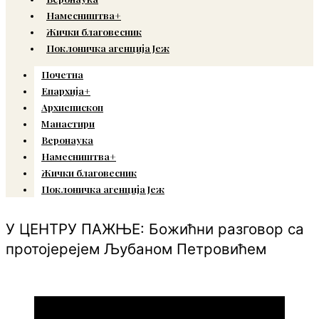
Намесништва+
Жички благовесник
Поклоничка агенција Јеж
Почетна
Епархија+
Архиепископ
Манастири
Веронаука
Намесништва+
Жички благовесник
Поклоничка агенција Јеж
У ЦЕНТРУ ПАЖЊЕ: Божићни разговор са
протојерејем Љубаном Петровићем