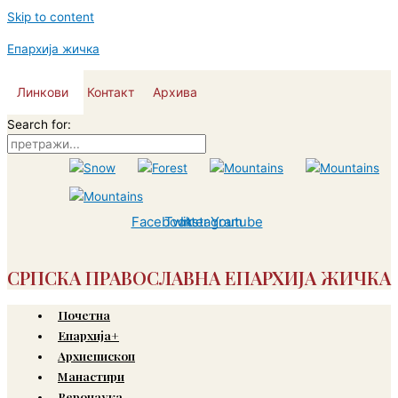
Skip to content
Епархија жичка
Линкови
Контакт
Архива
Search for:
Facebook
Twitter
Instagram
Youtube
СРПСКА ПРАВОСЛАВНА ЕПАРХИЈА ЖИЧКА
Почетна
Епархија+
Архиепископ
Манастири
Веронаука