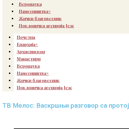
Веронаука
Намесништва+
Жички благовесник
Поклоничка агенција Јеж
Почетна
Епархија+
Архиепископ
Манастири
Веронаука
Намесништва+
Жички благовесник
Поклоничка агенција Јеж
ТВ Мелос: Васкршњи разговор са прото