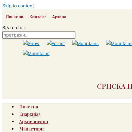
Skip to content
Линкови
Контакт
Архива
Search for:
СРПСКА 
Почетна
Епархија+
Архиепископ
Манастири