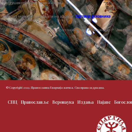
са душекорисним садржајима.
Емисију можете погледати на адреси:
Одговор духовника
Протонамесник Александар Р. Јевтић
© Copyright 2022. Православна Епархија жичка. Сва права задржана.
СПЦ
Православље
Веронаука
Издања
Најаве
Богосло