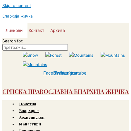
Skip to content
Епархија жичка
Линкови
Контакт
Архива
Search for:
Facebook
Twitter
Instagram
Youtube
СРПСКА ПРАВОСЛАВНА ЕПАРХИЈА ЖИЧКА
Почетна
Епархија+
Архиепископ
Манастири
Веронаука