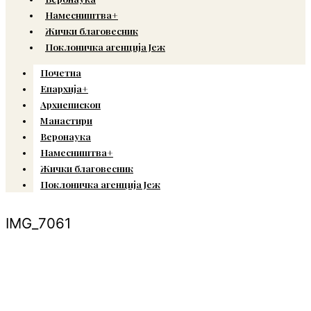
Намесништва+
Жички благовесник
Поклоничка агенција Јеж
Почетна
Епархија+
Архиепископ
Манастири
Веронаука
Намесништва+
Жички благовесник
Поклоничка агенција Јеж
IMG_7061
© Copyright 2022. Православна Епархија жичка. Сва права задржана.