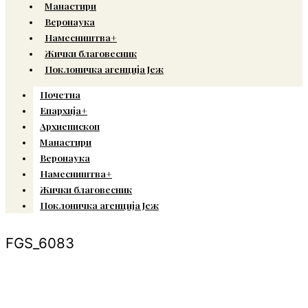
Манастири
Веронаука
Намесништва+
Жички благовесник
Поклоничка агенција Јеж
Почетна
Епархија+
Архиепископ
Манастири
Веронаука
Намесништва+
Жички благовесник
Поклоничка агенција Јеж
FGS_6083