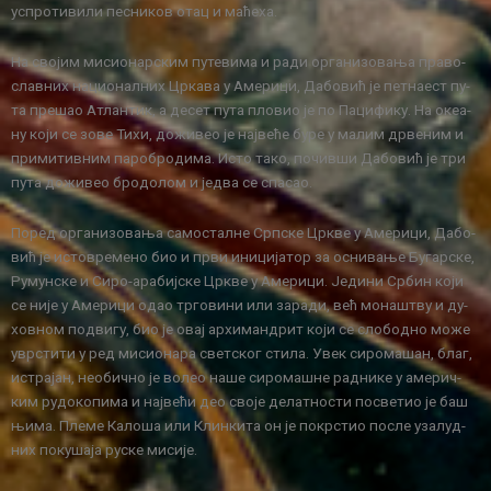
ус­про­ти­ви­ли пе­сни­ков отац и ма­ће­ха.
На сво­јим ми­си­о­нар­ским пу­те­ви­ма и ра­ди ор­га­ни­зо­ва­ња пра­во­
слав­них на­ци­о­нал­них Цр­ка­ва у Аме­ри­ци, Да­бо­вић је пет­на­ест пу­
та пре­шао Атлан­тик, а де­сет пу­та пло­вио је по Па­ци­фи­ку. На оке­а­
ну ко­ји се зо­ве Ти­хи, до­жи­вео је нај­ве­ће бу­ре у ма­лим др­ве­ним и
при­ми­тив­ним па­ро­бро­ди­ма. Исто та­ко, по­чив­ши Да­бо­вић је три
пу­та до­жи­вео бро­до­лом и је­два се спа­сао.
По­ред ор­га­ни­зо­ва­ња са­мо­стал­не Срп­ске Цр­кве у Аме­ри­ци, Да­бо­
вић је исто­вре­ме­но био и пр­ви ини­ци­ја­тор за осни­ва­ње Бу­гар­ске,
Ру­мун­ске и Си­ро-ара­биј­ске Цр­кве у Аме­ри­ци. Је­ди­ни Ср­бин ко­ји
се ни­је у Аме­ри­ци одао тр­го­ви­ни или за­ра­ди, већ мо­на­штву и ду­
хов­ном под­ви­гу, био је овај ар­хи­ман­дрит ко­ји се сло­бод­но мо­же
увр­сти­ти у ред ми­си­о­на­ра свет­ског сти­ла. Увек си­ро­ма­шан, благ,
ис­тра­јан, нео­бич­но је во­лео на­ше си­ро­ма­шне рад­ни­ке у аме­рич­
ким ру­до­ко­пи­ма и нај­ве­ћи део сво­је де­лат­но­сти по­све­тио је баш
њи­ма. Пле­ме Ка­ло­ша или Клин­ки­та он је по­кр­стио по­сле уза­луд­
них по­ку­ша­ја ру­ске ми­си­је.