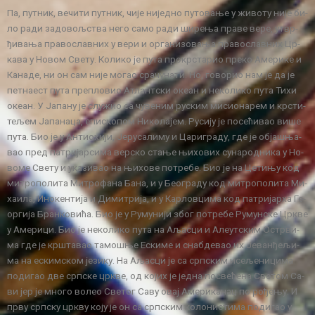
Па, пут­ник, ве­чи­ти пут­ник, чи­је ни­јед­но пу­то­ва­ње у жи­во­ту ни­је би­
ло ра­ди за­до­вољ­ства не­го са­мо ра­ди ши­ре­ња пра­ве ве­ре, утвр­
ђи­ва­ња пра­во­слав­них у ве­ри и ор­га­ни­зо­ва­ња пра­во­слав­них Цр­
ка­ва у Но­вом Све­ту. Ко­ли­ко је пу­та про­кр­ста­рио пре­ко Аме­ри­ке и
Ка­на­де, ни он сам ни­је мо­гао сра­чу­на­ти. Но, го­во­рио нам је да је
пет­на­ест пу­та пре­пло­вио Атлант­ски оке­ан и не­ко­ли­ко пу­та Ти­хи
оке­ан. У Ја­па­ну је слу­жио са чу­ве­ним ру­ским ми­си­о­на­рем и кр­сти­
те­љем Ја­па­на­ца, епи­ско­пом Ни­ко­ла­јем. Ру­си­ју је по­се­ћи­вао ви­ше
пу­та. Био је у Ан­ти­о­хи­ји, Је­ру­са­ли­му и Ца­ри­гра­ду, где је об­ја­шња­
вао пред па­три­јар­си­ма вер­ско ста­ње њи­хо­вих су­на­род­ни­ка у Но­
во­ме Све­ту и ука­зи­вао на њи­хо­ве по­тре­бе. Био је на Це­ти­њу код
ми­тро­по­ли­та Ми­тро­фа­на Ба­на, и у Бе­о­гра­ду код ми­тро­по­ли­та Ми­
ха­и­ла, Ино­кен­ти­ја и Ди­ми­три­ја, и у Кар­лов­ци­ма код па­три­јар­ха Ге­
ор­ги­ја Бран­ко­ви­ћа. Био је у Ру­му­ни­ји због по­тре­бе Ру­мун­ске Цр­кве
у Аме­ри­ци. Био је не­ко­ли­ко пу­та на Аља­сци и Але­ут­ским Остр­ви­
ма где је кр­шта­вао та­мо­шње Ески­ме и снаб­де­вао их Је­ван­ђе­љи­
ма на еским­ском је­зи­ку. На Аља­сци је са срп­ским исе­ље­ни­ци­ма
по­ди­гао две срп­ске цр­кве, од ко­јих је јед­на по­све­ће­на Све­том Са­
ви јер је мно­го во­лео Све­тог Са­ву овај Аме­ри­ка­нац по ро­ђе­њу. И
пр­ву срп­ску цр­кву ко­ју је он са срп­ским ко­ло­ни­сти­ма по­ди­гао у