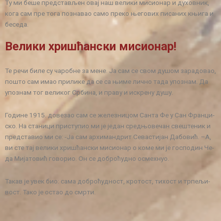
Ту ми бе­ше пред­ста­вљен овај наш ве­ли­ки ми­си­о­нар и ду­хов­ник,
ко­га сам пре то­га по­зна­вао са­мо пре­ко ње­го­вих пи­са­них књи­га и
бе­се­да.
Ве­ли­ки хри­шћан­ски ми­си­о­нар!
Те ре­чи би­ле су ча­роб­не за ме­не. Ја сам се свом ду­шом за­ра­до­вао,
по­што сам имао при­ли­ке да се са њи­ме лич­но та­да упо­знам. Да
упо­знам тог ве­ли­ког Ср­би­на, и пра­ву и ис­кре­ну ду­шу.
Го­ди­не 1915. до­ве­зао сам се же­ле­зни­цом Сан­та Фе у Сан Фран­ци­
ско. На ста­ни­ци при­сту­пио ми је је­дан сред­њо­ве­чан све­ште­ник и
пред­ста­вио ми се: -Ја сам ар­хи­ман­дрит Се­ва­сти­јан Да­бо­вић. –А,
ви сте тај ве­ли­ки хри­шћан­ски ми­си­о­нар о ко­ме ми је го­спо­дин Че­
да Ми­ја­то­вић го­во­рио. Он се до­бро­ћуд­но осмех­нуо.
Та­кав је увек био: са­ма до­бро­ћуд­ност, кро­тост, ти­хост и тр­пе­љи­
вост. Та­ко је остао до смр­ти.