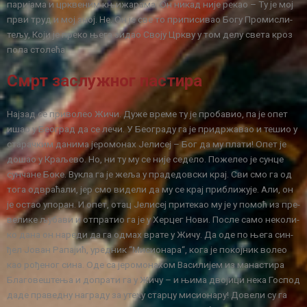
па­ри­ја­ма и цр­кве­ним књи­жа­ра­ма. Он ни­кад ни­је ре­као – Tу је мој
пр­ви труд и мој зној. Не. Он је све то при­пи­си­вао Бо­гу Про­ми­сли­
те­љу, Ко­ји је пре­ко ње­га зи­дао Сво­ју Цр­кву у том де­лу све­та кроз
по­ла сто­ле­ћа.
Смрт за­слу­жног па­сти­ра
Нај­зад се при­во­лео Жи­чи. Ду­же вре­ме ту је про­ба­вио, па је опет
ишао у Бе­о­град да се ле­чи. У Бе­о­гра­ду га је при­др­жа­вао и те­шио у
ста­рач­ким да­ни­ма је­ро­мо­нах Је­ли­сеј – Бог да му пла­ти! Опет је
до­шао у Кра­ље­во. Но, ни ту му се ни­је се­де­ло. По­же­лео је сун­це
сун­ча­не Бо­ке. Ву­кла га је же­ља у пра­де­дов­ски крај. Сви смо га од
то­га од­вра­ћа­ли, јер смо ви­де­ли да му се крај при­бли­жу­је. Али, он
је остао упо­ран. И опет, отац Је­ли­сеј при­те­као му је у по­моћ из пре­
ве­ли­ке љу­ба­ви и от­пра­тио га је у Хер­цег Но­ви. По­сле са­мо не­ко­ли­
ко да­на он на­ре­ди да га од­мах вра­те у Жи­чу. Да оде по ње­га син­
ђел Јо­ван Ра­па­јић, уред­ник “Ми­си­о­на­ра“, ко­га је по­кој­ник во­лео
као ро­ђе­ног си­на. Оде са је­ро­мо­на­хом Ва­си­ли­јем из ма­на­сти­ра
Бла­го­ве­ште­ња и до­пра­ти га у Жи­чу – и њи­ма дво­ји­ци не­ка Го­спод
да­де пра­вед­ну на­гра­ду за уте­ху стар­цу ми­си­о­на­ру! До­ве­ли су га