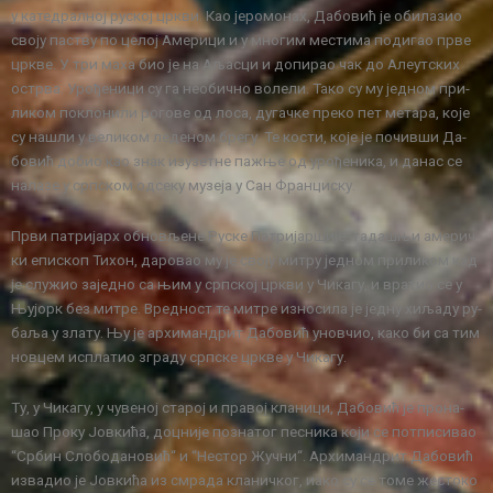
у ка­те­драл­ној ру­ској цр­кви. Као је­ро­мо­нах, Да­бо­вић је оби­ла­зио
сво­ју па­ству по це­лој Аме­ри­ци и у мно­гим ме­сти­ма по­ди­гао пр­ве
цр­кве. У три ма­ха био је на Аља­сци и до­пи­рао чак до Але­ут­ских
остр­ва. Уро­ђе­ни­ци су га нео­бич­но во­ле­ли. Та­ко су му јед­ном при­
ли­ком по­кло­ни­ли ро­го­ве од ло­са, ду­гач­ке пре­ко пет ме­та­ра, ко­је
су на­шли у ве­ли­ком ле­де­ном бре­гу. Те ко­сти, ко­је је по­чив­ши Да­
бо­вић до­био као знак из­у­зет­не па­жње од уро­ђе­ни­ка, и да­нас се
на­ла­зе у срп­ском од­се­ку му­зе­ја у Сан Фран­ци­ску.
Пр­ви па­три­јарх об­но­вље­не Ру­ске Па­три­јар­ши­је, та­да­шњи аме­рич­
ки епи­скоп Ти­хон, да­ро­вао му је сво­ју ми­тру јед­ном при­ли­ком кад
је слу­жио за­јед­но са њим у срп­ској цр­кви у Чи­ка­гу, и вра­тио се у
Њу­јорк без ми­тре. Вред­ност те ми­тре из­но­си­ла је јед­ну хи­ља­ду ру­
ба­ља у зла­ту. Њу је ар­хи­ман­дрит Да­бо­вић унов­чио, ка­ко би са тим
нов­цем ис­пла­тио згра­ду срп­ске цр­кве у Чи­ка­гу.
Ту, у Чи­ка­гу, у чу­ве­ној ста­рој и пра­вој кла­ни­ци, Да­бо­вић је про­на­
шао Про­ку Јов­ки­ћа, доц­ни­је по­зна­тог пе­сни­ка ко­ји се пот­пи­си­вао
“Ср­бин Сло­бо­да­но­вић“ и “Не­стор Жуч­ни“. Ар­хи­ман­дрит Да­бо­вић
из­ва­дио је Јов­ки­ћа из смра­да кла­нич­ког, иако су се то­ме же­сто­ко