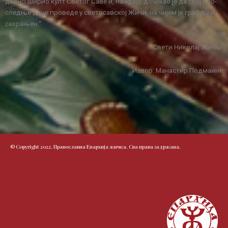
дов­но ши­рио култ Све­тог Са­ве и, на кра­ју, до­че­као је да сво­је по­
след­ње да­не про­ве­де у све­то­сав­ској Жи­чи, на чи­јем је гро­бљу и
са­хра­њен.“
Свети Николај Жички
Извор: Манастир Подмаине
© Copyright 2022. Православна Епархија жичка. Сва права задржана.