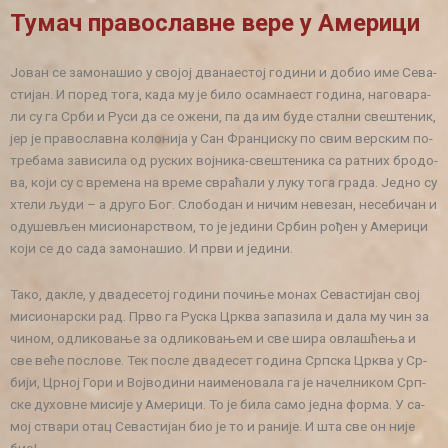
Ту­мач пра­во­слав­не ве­ре у Аме­ри­ци
Јо­ван се за­мо­на­шио у сво­јој два­на­е­стој го­ди­ни и до­био име Се­ва­
сти­јан. И по­ред то­га, ка­да му је би­ло осам­на­ест го­ди­на, на­го­ва­ра­
ли су га Ср­би и Ру­си да се оже­ни, па да им бу­де стал­ни све­ште­ник,
јер је пра­во­слав­на ко­ло­ни­ја у Сан Фран­ци­ску по свим вер­ским по­
тре­ба­ма за­ви­си­ла од ру­ских вој­ни­ка-све­ште­ни­ка са рат­них бро­до­
ва, ко­ји су с вре­ме­на на вре­ме свра­ћа­ли у лу­ку то­га гра­да. Јед­но су
хте­ли љу­ди – а дру­го Бог. Сло­бо­дан и ни­чим не­ве­зан, не­се­би­чан и
оду­ше­вљен ми­си­о­нар­ством, то је је­ди­ни Ср­бин ро­ђен у Аме­ри­ци
ко­ји се до са­да за­мо­на­шио. И пр­ви и је­ди­ни.
Та­ко, да­кле, у два­де­се­тој го­ди­ни по­чи­ње мо­нах Се­ва­сти­јан свој
ми­си­о­нар­ски рад. Пр­во га Ру­ска Цр­ква за­па­зи­ла и да­ла му чин за
чи­ном, од­ли­ко­ва­ње за од­ли­ко­ва­њем и све ши­ра овла­шће­ња и
све ве­ће по­сло­ве. Тек по­сле два­де­сет го­ди­на Срп­ска Цр­ква у Ср­
би­ји, Цр­ној Го­ри и Вој­во­ди­ни на­и­ме­но­ва­ла га је на­чел­ни­ком Срп­
ске ду­хов­не ми­си­је у Аме­ри­ци. То је би­ла са­мо јед­на фор­ма. У са­
мој ства­ри отац Се­ва­сти­јан био је то и ра­ни­је. И шта све он ни­је
био!