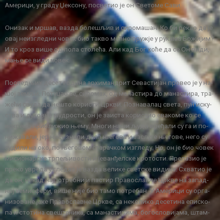
Аме­ри­ци, у гра­ду Џек­со­ну, по­све­тио је он Све­то­ме Са­ви.
Они­зак и мр­шав, ва­зда бо­ле­шљив и си­ро­ма­шан. Ко би ре­као да је
овај не­из­глед­ни чо­век био та­кво моћ­но оруж­је у ру­ка­ма Бо­жи­јим?
И то кроз ви­ше од по­ла сто­ле­ћа. Али кад Бог хо­ће да се Он ви­ди,
ма­ње се ви­ди чо­век.
По­след­њих де­сет го­ди­на ар­хи­ман­дрит Се­ва­сти­јан про­вео је у на­
шој зе­мљи. По­ту­цао се, си­ро­мах, од ма­на­сти­ра до ма­на­сти­ра, тра­
же­ћи сву­да да не­што ко­ри­сти Цр­кви. По­зна­ва­лац све­та, пун ис­ку­
ства и ду­хов­не му­дро­сти, он је за­и­ста ко­ри­стио сва­ко­ме ко се
искре­но при­бли­жио ње­му. Мно­ги на­ши љу­ди вре­ђа­ли су га и по­
ни­жа­ва­ли, јер ни­су зна­ли де­ла ње­го­ва и за­слу­ге ње­го­ве, не­го су
су­ди­ли на око, по ње­го­вом ста­рач­ком из­гле­ду. Но, он је био чо­век
ми­си­о­нар­ске тр­пе­љи­во­сти и је­ван­ђел­ске кро­то­сти. Пре­ла­зио је
пре­ко увре­да у гле­дао је ва­зда ве­ли­ке свет­ске ви­ди­ке. Схва­тио је
да он, не­кад нај­по­треб­ни­ји па­стир Пра­во­слав­не Цр­кве на за­пад­
ној хе­мис­фе­ри, ви­ше ни­је био та­мо по­тре­бан. У Аме­ри­ци су ор­га­
ни­зо­ва­не ја­ке Пра­во­слав­не Цр­кве, са не­ко­ли­ко де­се­ти­на епи­ско­
па и сто­ти­на све­ште­ни­ка, са ма­на­сти­ри­ма, бо­го­сло­ви­ја­ма, штам­