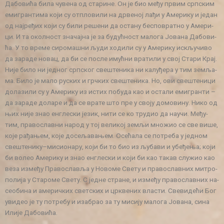
Да­бо­ви­ћа би­ла чу­ве­на од ста­ри­не. Он је био ме­ђу пр­вим срп­ским
еми­гран­ти­ма ко­ји су от­пло­ви­ли на др­ве­ној ла­ђи у Аме­ри­ку и је­дан
од нај­ре­ђих ко­ји су би­ли ре­ше­ни да оста­ну бес­по­врат­но у Аме­ри­
ци. И та окол­ност зна­чај­на је за бу­дућ­ност ма­ло­га Јо­ва­на Да­бо­ви­
ћа. У то вре­ме си­ро­ма­шни љу­ди хо­ди­ли су у Аме­ри­ку ис­кљу­чи­во
да за­ра­де но­вац, да би се по­сле имућ­ни вра­ти­ли у свој Ста­ри Крај.
Ни­је би­ло ни јед­ног срп­ског све­ште­ни­ка ни ка­лу­ђе­ра у тим зе­мља­
ма. Би­ло је ма­ло ру­ских и грч­ких све­ште­ни­ка. Но, ови све­ште­ни­ци
до­ла­зи­ли су у Аме­ри­ку из истих по­бу­да као и оста­ли еми­гран­ти –
да за­ра­де до­ла­ре и да се вра­те што пре у сво­ју до­мо­ви­ну. Ни­ко од
њих ни­је знао ен­гле­ски је­зик, ни­ти се ко тру­дио да на­у­чи. Ме­ђу­
тим, пра­во­слав­ни на­род у тој ве­ли­кој зе­мљи мно­жио се све ви­ше,
ко­је ра­ђа­њем, ко­је до­се­ља­ва­њем. Осе­ћа­ла се по­тре­ба у јед­ном
све­ште­ни­ку–ми­си­о­на­ру, ко­ји би то био из љу­ба­ви и убе­ђе­ња; ко­ји
би во­лео Аме­ри­ку и знао ен­гле­ски и ко­ји би као та­кав слу­жио као
ве­за из­ме­ђу Пра­во­сла­вља у Но­во­ме Све­ту и пра­во­слав­них ми­тро­
по­ли­ја у Ста­ро­ме Све­ту. С јед­не стра­не, и из­ме­ђу пра­во­слав­них на­
се­о­би­на и аме­рич­ких свет­ских и цр­кве­них вла­сти. Све­ви­де­ћи Бог
уви­део је ту по­тре­бу и иза­брао за ту ми­си­ју ма­ло­га Јо­ва­на, си­на
Или­је Да­бо­ви­ћа.