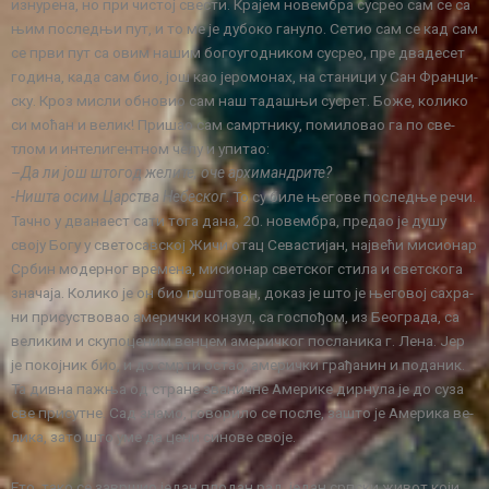
из­ну­ре­на, но при чи­стој све­сти. Кра­јем но­вем­бра су­срео сам се са
њим по­след­њи пут, и то ме је ду­бо­ко га­ну­ло. Се­тио сам се кад сам
се пр­ви пут са овим на­шим бо­го­у­год­ни­ком су­срео, пре два­де­сет
го­ди­на, ка­да сам био, још као је­ро­мо­нах, на ста­ни­ци у Сан Фран­ци­
ску. Кроз ми­сли об­но­вио сам наш та­да­шњи су­срет. Бо­же, ко­ли­ко
си мо­ћан и ве­лик! При­шао сам са­мрт­ни­ку, по­ми­ло­вао га по све­
тлом и ин­те­ли­гент­ном че­лу и упи­тао:
–
Да ли још што­год же­ли­те, оче ар­хи­ман­дри­те?
-Ни­шта осим Цар­ства Не­бе­ског
. То су би­ле ње­го­ве по­след­ње ре­чи.
Тач­но у два­на­ест са­ти то­га да­на, 20. но­вем­бра, пре­дао је ду­шу
сво­ју Бо­гу у све­то­сав­ској Жи­чи отац Се­ва­сти­јан, нај­ве­ћи ми­си­о­нар
Ср­бин мо­дер­ног вре­ме­на, ми­си­о­нар свет­ског сти­ла и свет­ско­га
зна­ча­ја. Ко­ли­ко је он био по­што­ван, до­каз је што је ње­го­вој са­хра­
ни при­су­ство­вао аме­рич­ки кон­зул, са го­спо­ђом, из Бе­о­гра­да, са
ве­ли­ким и ску­по­це­ним вен­цем аме­рич­ког по­сла­ни­ка г. Ле­на. Јер
је по­кој­ник био, и до смр­ти остао, аме­рич­ки гра­ђа­нин и по­да­ник.
Та див­на па­жња од стра­не зва­нич­не Аме­ри­ке дир­ну­ла је до су­за
све при­сут­не. Сад зна­мо, го­во­ри­ло се по­сле, за­што је Аме­ри­ка ве­
ли­ка, за­то што уме да це­ни си­но­ве сво­је.
Ето, та­ко се за­вр­шио је­дан пло­дан рад, је­дан срп­ски жи­вот ко­ји