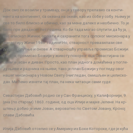
Док смо се во­зи­ли у трам­ва­ју, он је у го­во­ру пре­ла­зио са кон­ти­
нен­та на кон­ти­нент, са оке­а­на на оке­ан, као из со­бе у со­бу. Ње­му је
све то би­ло бли­ско и обич­но, као за ме­не да­ле­ко и нео­бич­но. То је
би­ло пре два­де­сет пет го­ди­на. Ко би та­да мо­гао слу­ти­ти да ћу ја,
као епи­скоп Жич­ки, опо­ја­ти и са­хра­ни­ти то­га срп­ског ми­си­о­на­ра у
ма­на­сти­ру Жи­чи 1940. го­ди­не! Но, ствар­ност пре­ва­зи­ла­зи све
људ­ске слут­ње и сно­ве. А ствар­но­шћу упра­вља про­ми­сао Бо­жи­ји.
За­и­ста, про­ми­сао Бо­жи­ји у жи­во­ту по­кој­ног оца Се­ва­сти­ја­на са­
свим је ја­сан и ди­ван. Про­сто, као план јед­но­га до­ма­ћи­на у по­гле­
ду њи­ве и рад­ни­ка на њи­ви, та­ко је план Бо­жи­ји у по­гле­ду овог
на­шег ми­си­о­на­ра у Но­вом Све­ту очи­гле­дан, сми­шљен и це­лис­хо­
дан. Ми ће­мо из­не­ти тај план, па не­ка чи­та­о­ци са­ми су­де.
Се­ва­сти­јан Да­бо­вић ро­дио се у Сан Фран­ци­ску, у Ка­ли­фор­ни­ји, 9.
ју­на (по ста­ром) 1863. го­ди­не, од оца Или­је и мај­ке Је­ле­не. На кр­
ште­њу до­био је име Јо­ван, ве­ро­ват­но по Светом Јо­ва­ну, Кр­сној
сла­ви Да­бо­ви­ћа.
Или­ја Да­бо­вић от­се­лио се у Аме­ри­ку из Бо­ке Ко­тор­ске, где је ку­ћа