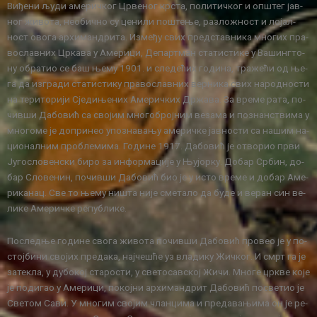
Ви­ђе­ни љу­ди аме­рич­ког Цр­ве­ног кр­ста, по­ли­тич­ког и оп­штег јав­
ног жи­во­та, нео­бич­но су це­ни­ли по­ште­ње, ра­зло­жност и ло­јал­
ност ово­га ар­хи­ман­дри­та. Из­ме­ђу свих пред­став­ни­ка мно­гих пра­
во­слав­них Цр­ка­ва у Аме­ри­ци, Де­парт­ман ста­ти­сти­ке у Ва­шинг­то­
ну обра­тио се баш ње­му 1901. и сле­де­ћих го­ди­на, тра­же­ћи од ње­
га да из­гра­ди ста­ти­сти­ку пра­во­слав­них вер­ни­ка свих на­род­но­сти
на те­ри­то­ри­ји Сје­ди­ње­них Аме­рич­ких Др­жа­ва. За вре­ме ра­та, по­
чив­ши Да­бо­вић са сво­јим мно­го­број­ним ве­за­ма и по­знан­стви­ма у
мно­го­ме је до­при­нео упо­зна­ва­њу аме­рич­ке јав­но­сти са на­шим на­
ци­о­нал­ним про­бле­ми­ма. Го­ди­не 1917. Да­бо­вић је отво­рио пр­ви
Ју­го­сло­вен­ски би­ро за ин­фор­ма­ци­је у Њу­јор­ку. До­бар Ср­бин, до­
бар Сло­ве­нин, по­чив­ши Да­бо­вић био је у исто вре­ме и до­бар Аме­
ри­ка­нац. Све то ње­му ни­шта ни­је сме­та­ло да бу­де и ве­ран син ве­
ли­ке Аме­рич­ке ре­пу­бли­ке.
По­след­ње го­ди­не сво­га жи­во­та по­чив­ши Да­бо­вић про­вео је у по­
стој­би­ни сво­јих пре­да­ка, нај­че­шће уз вла­ди­ку Жич­ког. И смрт га је
за­те­кла, у ду­бо­кој ста­ро­сти, у све­то­сав­ској Жи­чи. Мно­ге цр­кве ко­је
је по­ди­гао у Аме­ри­ци, по­кој­ни ар­хи­ман­дрит Да­бо­вић по­све­тио је
Све­том Са­ви. У мно­гим сво­јим члан­ци­ма и пре­да­ва­њи­ма он је ре­