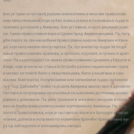
Био је ту­мач и пу­то­вођ ру­ским епи­ско­пи­ма и мно­гим пра­во­слав­
ним све­ште­ни­ци­ма, ко­ји су без зна­ња је­зи­ка и по­зна­ва­ња љу­ди и
при­ли­ка до­ла­зи­ли у Аме­ри­ку. Био је глав­ни, и кроз де­це­ни­је је­ди­
ни, ту­мач пра­во­слав­не ве­ре и Цр­кве пред Аме­ри­кан­ци­ма. Па, пу­ту­
ју­ћи па­рох за све на­се­о­би­не пра­во­слав­не ши­ром Аме­ри­ке и Ка­на­
де, ко­је ни­су има­ли сво­га па­ро­ха. Па, ор­га­ни­за­тор љу­ди за по­ди­
за­ње пра­во­слав­них хра­мо­ва, и срп­ских, и ру­ских, и грч­ких и арап­
ских. Па ко­ре­спо­дент са сви­ма пра­во­слав­ним Цр­ква­ма у Евро­пи и
Ази­ји, ко­ји је из­ла­гао ста­ње и по­тре­бе ра­зних на­ци­о­нал­них гру­па
и мо­лио за по­моћ би­ло у све­ште­ни­ци­ма, би­ло у књи­га­ма и оде­
жда­ма. Еми­гран­ти, по­лу­пи­сме­ни или не­пи­сме­ни љу­ди, на­ла­зи­ли
су у “оцу Да­бо­ви­ћу“ (ка­ко га је це­ла Аме­ри­ка зва­ла) сво­га ду­хов­ног
па­сти­ра и по­сред­ни­ка за оп­ште­ње са њи­хо­вим до­тич­ним ар­хи­је­
ре­ји­ма у до­мо­ви­ни. Па, увек тра­же­ни и же­ље­ни го­вор­ник и пре­да­
вач на без­број­ним ре­ли­ги­о­зним ску­по­ви­ма по Аме­ри­ци. Па, апо­
ло­ге­та Пра­во­сла­вља, ко­ји је са­ста­вљао књи­ге и бро­шу­ре и пи­сао
члан­ке, до­пи­се и ис­прав­ке по но­ви­на­ма бра­не­ћи пра­во­слав­ну ве­
ру од за­блу­де­лих и зло­на­мер­них на­па­да.