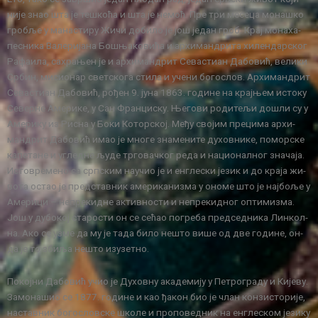
ни­је знао шта је те­шко­ћа и шта је не­моћ. Пре три ме­се­ца мо­на­шко
гро­бље у ма­на­сти­ру Жи­чи до­би­ло је још је­дан гроб. Крај мо­на­ха-
пе­сни­ка Ва­ле­ри­ја­на Бо­шња­ко­ви­ћа и ар­хи­ман­дри­та хи­лен­дар­ског
Ра­фа­и­ла, са­хра­њен је и ар­хи­ман­дрит Се­ва­сти­ан Да­бо­вић, ве­ли­ки
Ср­бин, ми­си­о­нар свет­ско­га сти­ла и уче­ни бо­го­слов. Ар­хи­ман­дрит
Се­ва­сти­ан Да­бо­вић, ро­ђен 9. ју­на 1863. го­ди­не на крај­њем ис­то­ку
Се­вер­не Аме­ри­ке, у Сан Фран­ци­ску. Ње­го­ви ро­ди­те­љи до­шли су у
Аме­ри­ку из Ри­сна у Бо­ки Ко­тор­ској. Ме­ђу сво­јим пре­ци­ма ар­хи­
ман­дрит Да­бо­вић имао је мно­ге зна­ме­ни­те ду­хов­ни­ке, по­мор­ске
ка­пе­та­не и углед­не љу­де тр­го­вач­ког ре­да и на­ци­о­нал­ног зна­ча­ја.
Исто­вре­ме­но са срп­ским на­у­чио је и ен­гле­ски је­зик и до кра­ја жи­
во­та остао је пред­став­ник аме­ри­ка­ни­зма у оно­ме што је нај­бо­ље у
Аме­ри­ци – не­пре­кид­не ак­тив­но­сти и не­пре­кид­ног оп­ти­ми­зма.
Још у ду­бо­кој ста­ро­сти он се се­ћао по­гре­ба пред­сед­ни­ка Лин­кол­
на. Ако се узме да му је та­да би­ло не­што ви­ше од две го­ди­не, он­
да је то зби­ља не­што из­у­зет­но.
По­кој­ни Да­бо­вић учио је Ду­хов­ну ака­де­ми­ју у Пе­тро­гра­ду и Ки­је­ву.
За­мо­на­шио се 1877. го­ди­не и као ђа­кон био је члан кон­зи­сто­ри­је,
на­став­ник бо­го­слов­ске шко­ле и про­по­вед­ник на ен­гле­ском је­зи­ку