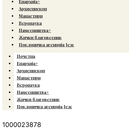
Епархија+
Архиепископ
Манастири
Веронаука
Намесништва+
Жички благовесник
Поклоничка агенција Јеж
Почетна
Епархија+
Архиепископ
Манастири
Веронаука
Намесништва+
Жички благовесник
Поклоничка агенција Јеж
1000023878