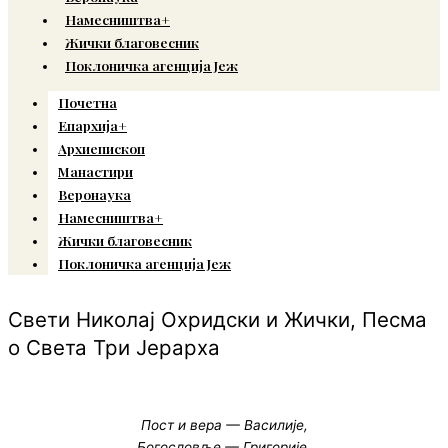
Намесништва+
Жички благовесник
Поклоничка агенција Јеж
Почетна
Епархија+
Архиепископ
Манастири
Веронаука
Намесништва+
Жички благовесник
Поклоничка агенција Јеж
Свети Николај Охридски и Жички, Песма
о Света Три Јерарха
Пост и вера — Василије,
Богословље — Григорије.