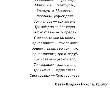
Милосрђе — Златоусти,
Златоусти, Медоусти!
Работници једног дела;
Три напосе — три ангела,
Три заједно ко Бог један,
Нит ко главни ни узгредан.
У вечности сви се слажу.
Једног вичеш — три помажу.
Једног певаш, сва три чују,
Једног славиш, три с’ радују.
Три човека — једно цело,
Три Јерарха – једно дело,
Три имена — једна слава,
Свој тројици — Христос глава.
Свети Владика Николај,
Пролог
© Copyright 2022. Православна Епархија жичка. Сва права задржана.