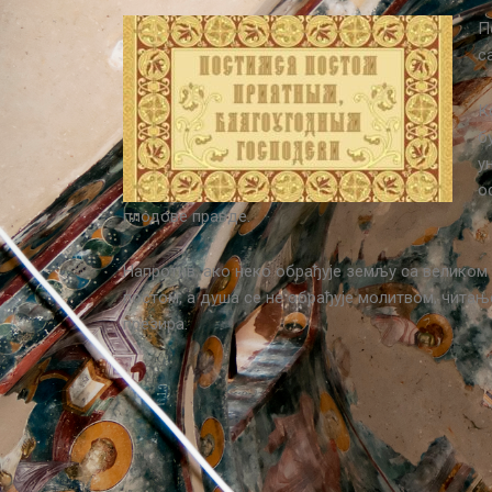
П
с
К
б
у
о
плодове правде.
Напротив, ако неко обрађује земљу са великом р
постом, а душа се не обрађује молитвом, читањ
презира.