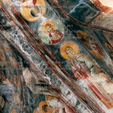
а душевним страстима, и победивши их, прожима
оди Бога.
 пшенице ће пожњети трње. Тако и ми, ако
вде, као плод донећемо грех. Молитва ће бити
исли и маштања, оскрнавиће се сладострасним
мо, као земљу, никада нећемо моћи донети
екрити коров. Тако, када тело бива истанчано
ова – душевних страсти: високоумља, сујете,
Свети Игњатије Брјанчанинов