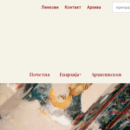
Skip
Search
Линкови
Контакт
Архива
for:
to
content
Почетна
Епархија+
Архиепископ
Свети И