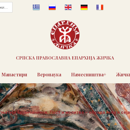
СРПСКА ПРАВОСЛАВНА ЕПАРХИЈА ЖИЧКА
Манастири
Веронаука
Намесништва+
Жички
гњатије Брјанчанинов, Пост и молитва – обрада тела и сеј