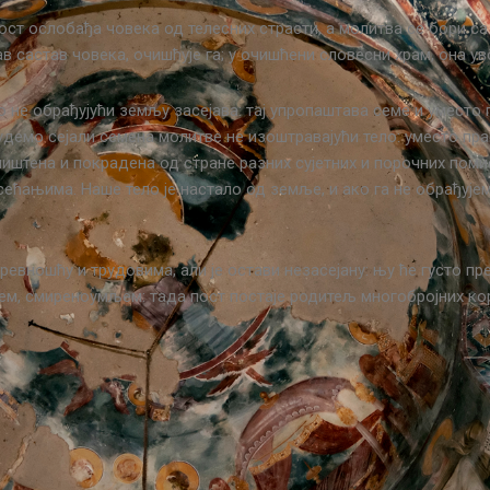
ост ослобађа човека од телесних страсти, а молитва се бори с
ав састав човека, очишћује га; у очишћени словесни храм, она ув
о не обрађујући земљу засејава: тај упропаштава семе и уместо
удемо сејали семена молитве не изоштравајући тело: уместо пра
ништена и покрадена од стране разних сујетних и порочних пом
сећањима. Наше тело је настало од земље, и ако га не обрађује
евношћу и трудовима, али је остави незасејану: њу ће густо пр
ем, смиреноумљем: тада пост постаје родитељ многобројних кор