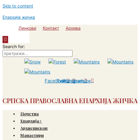
Skip to content
Епархија жичка
Линкови
Контакт
Архива
Hamburger
Toggle
Search for:
Menu
Facebook
Twitter
Instagram
Youtube
СРПСКА ПРАВОСЛАВНА ЕПАРХИЈА ЖИЧКА
Почетна
Епархија+
Архиепископ
Манастири