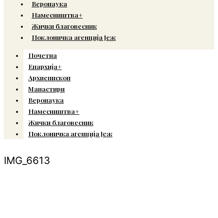
Веронаука
Намесништва+
Жички благовесник
Поклоничка агенција Јеж
Почетна
Епархија+
Архиепископ
Манастири
Веронаука
Намесништва+
Жички благовесник
Поклоничка агенција Јеж
IMG_6613