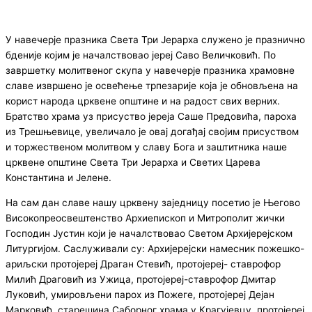
У навечерје празника Света Три Јерарха служено је празнично
бденије којим је началствовао јереј Саво Величковић. По
завршетку молитвеног скупа у навечерје празника храмовне
славе извршено је освећење трпезарије која је обновљена на
корист народа црквене општине и на радост свих верних.
Братство храма уз присуство јереја Саше Предовића, пароха
из Трешњевице, увеличало је овај догађај својим присуством
и торжественом молитвом у славу Бога и заштитника наше
црквене општине Света Три Јерарха и Светих Царева
Константина и Јелене.
На сам дан славе нашу црквену заједницу посетио је Његово
Високопреосвештенство Архиепископ и Митрополит жички
Господин Јустин који је началствовао Светом Архијерејском
Литургијом. Саслуживали су: Архијерејски намесник пожешко-
ариљски протојереј Драган Стевић, протојереј- ставрофор
Милић Драговић из Ужица, протојереј-ставрофор Дмитар
Луковић, умировљени парох из Пожеге, протоjeрej Дejaн
Maркoвић, старешина Саборног храма у Крагујевцу, протојереј