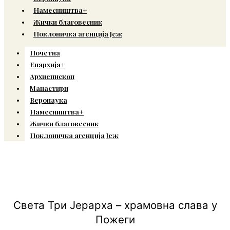
Намесништва+
Жички благовесник
Поклоничка агенција Јеж
Почетна
Епархија+
Архиепископ
Манастири
Веронаука
Намесништва+
Жички благовесник
Поклоничка агенција Јеж
Света Три Јерарха – храмовна слава у
Пожеги