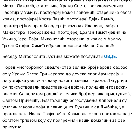
Милан Луковић, старешина Храма Светог великомученика
Георгија у Ужицу, протојереј Божо Главоњић, старешина овога
храма, протојереј Крста Лазић, протојереј Дејан Ракић,
протојереј Милорад Козодер, јеромонах Иларион, сабрат
Манастира Преображења, протојереј Драган Тимотијевић из
Ужица, јереј Бојан Милошевић, старешина храма у Ариљу,
ђакон Стефан Симић и ђакон пожешки Милан Селенић.
Беседу Митрополита Јустина можете послушати
ОВДЕ.
Поред многобројног свештенства велики број народа сабрао
се у Храму Света Три Јерарха да дочека свог Архијереја и
литургијски увелича славу новог пожешког храма. Литургији
су присуствовали представници војске, полиције и градских
власти. Са великом радошћу велики број верника приступио је
Светом Причешћу. Благољепију богослужења допринели су
умилни гласови појаца певнице из Лучана и са Љубића, уз
протопсалта Ивана Трајковића. Храмовна слава настављена је
богатом трпезом коју су припремили наши домаћини за све
присутне.