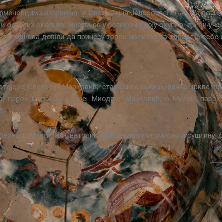
рменовцима извршена је Света Тајна Јелеоосвећења. На позив
и осталих околних места се у великом броју окупио да би уче
ог поподнева дошли да принесу топле молитве за здравље себе 
ротојереј Светолик Марковић, старешина јарменовачке цркве п
 парох моравачки јереј Миодраг Марковић, о. Милан, парох у
ћ.
ј беседи обратио о. Светолик, објашњавајући смисао и суштину