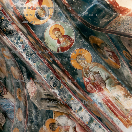
 јарменовачког свештеника о. Драгана
ствовали у овом догађају. Јарменовачка црква
и својих ближњих.
ротонамесник Драган Мијаиловић, парох
 Шаторњи , о. Јован, парох у Страгарима
 богослужења којем су присуствовали. Потом се
Ђакон Слободан Пејовић