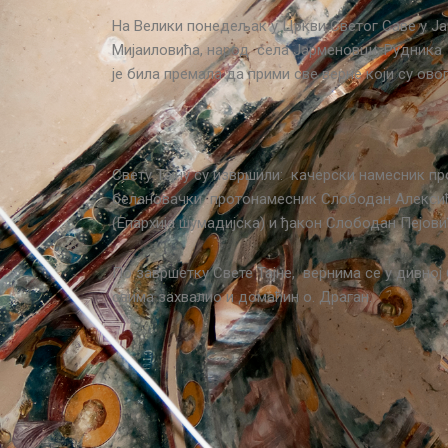
На Велики понедељак у Цркви Светог Саве у Ја
Мијаиловића, народ села Јарменовци, Рудника 
је била премала да прими све верне који су ов
Свету Тајну су извршили: качерски намесник п
белановачки протонамесник Слободан Алексић,
(Епархија шумадијска) и ђакон Слободан Пејови
По завршетку Свете Тајне, вернима се у дивно
свима захвалио и домаћин о. Драган.