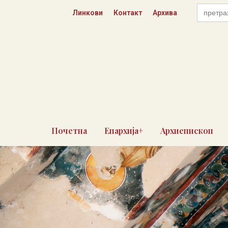
Skip
Search
Линкови
Контакт
Архива
for:
to
content
Почетна
Епархија+
Архиепископ