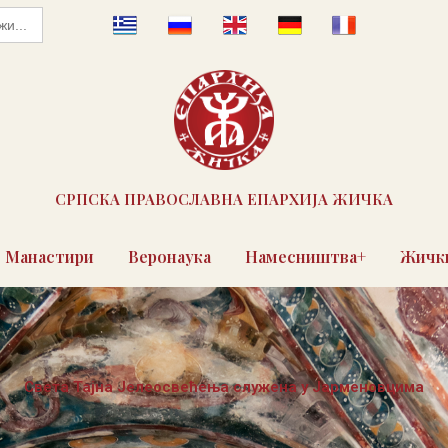
СРПСКА ПРАВОСЛАВНА ЕПАРХИЈА ЖИЧКА
Манастири
Веронаука
Намесништва+
Жички
Света Тајна Јелеосвећења служена у Јарменовцима