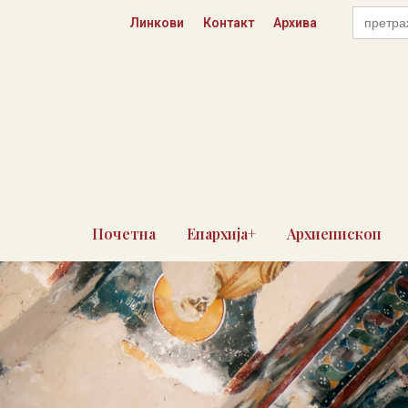
Skip
Search
Линкови
Контакт
Архива
for:
to
content
Почетна
Епархија+
Архиепископ