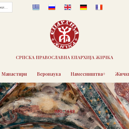
СРПСКА ПРАВОСЛАВНА ЕПАРХИЈА ЖИЧКА
Манастири
Веронаука
Намесништва+
Жички
IMG_1688