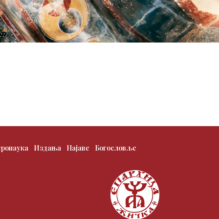
еронаука
Издања
Најаве
Богословље