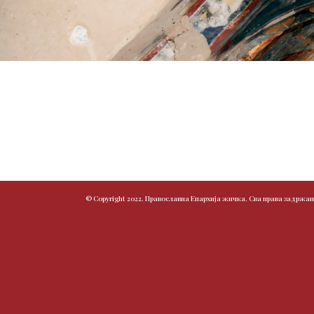
© Copyright 2022. Православна Епархија жичка. Сва права задржан