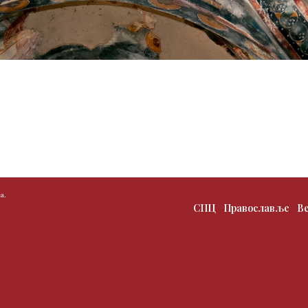
а.
СПЦ
Православље
В