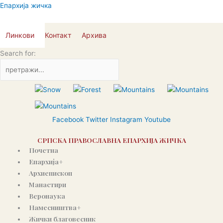
Skip
Епархија жичка
to
content
Линкови
Контакт
Архива
Search for:
Facebook
Twitter
Instagram
Youtube
СРПСКА ПРАВОСЛАВНА ЕПАРХИЈА ЖИЧКА
Почетна
Епархија+
Архиепископ
Манастири
Веронаука
Намесништва+
Жички благовесник