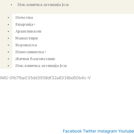
Поклоничка агенција Јеж
Почетна
Епархија+
Архиепископ
Манастири
Веронаука
Намесништва+
Жички благовесник
Поклоничка агенција Јеж
IMG-0fb7fba035dd3958df32a8338bd50b4c-V
© Copyright 2022. Православна Епархија жичка. Сва права задржана.
СПЦ
Православље
Веронаука
Издања
Најаве
Богословљ
Facebook
Twitter
Instagram
Youtube