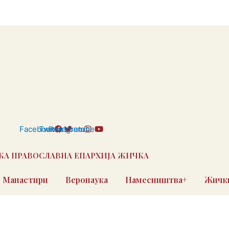
Facebook
Twitter
Instagram
Youtube
КА ПРАВОСЛАВНА ЕПАРХИЈА ЖИЧКА
Манастири
Веронаука
Намесништва+
Жички