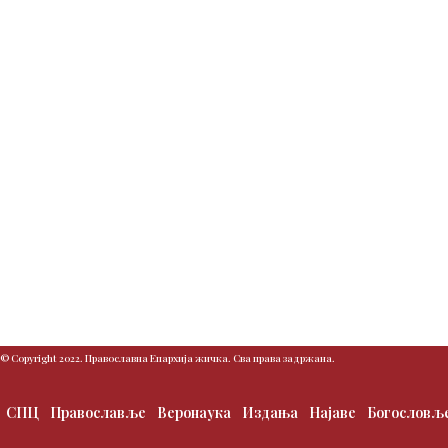
© Copyright 2022. Православна Епархија жичка. Сва права задржана.
СПЦ
Православље
Веронаука
Издања
Најаве
Богословљ