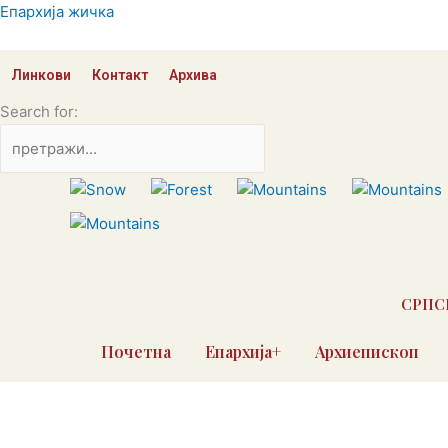
Skip
Епархија жичка
to
content
Линкови
Контакт
Архива
Search for:
СРПС
Почетна
Епархија+
Архиепископ