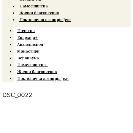
Намесништва+
Жички благовесник
Поклоничка агенција Јеж
Почетна
Епархија+
Архиепископ
Манастири
Веронаука
Намесништва+
Жички благовесник
Поклоничка агенција Јеж
DSC_0022
© Copyright 2022. Православна Епархија жичка. Сва права задржана.