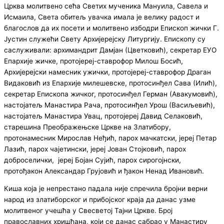
Црква молитвено сећа Светих мученика Мануила, Савела и
Исмаила, Света обитељ увачка имала је велику радост и
благослов да их посети и молитвено избодри Епископ жички Г.
Јустин служећи Свету Архијерејску Литургију. Епископу су
саслуживали: архимандрит Дамјан (Цветковић), секретар ЕУО
Епархије жичке, протојереј-ставрофор Милош Босић,
Архијерејски намесник ужички, протојереј-ставрофор Драган
Видаковић из Епархије милешевске, протосинђел Сава (Илић),
секретар Епископа жичког, протосинђел Герман (Авакумовић),
настојатељ Манастира Рача, протосинђел Урош (Васиљевић),
настојатељ Манастира Увац, протојереј Давид Селаковић,
старешина Преображењске Цркве на Златибору,
протонамесник Мирослав Неђић, парох мачкатски, јереј Петар
Лазић, парох чајетински, јереј Јован Стојковић, парох
доброселички, јереј Бојан Сујић, парох сирогојнски,
протођакон Александар Грујовић и ђакон Ненад Ивановић.
Киша која је непрестано падала није спречила бројни верни
народ из златиборског и прибојског краја да данас узме
молитвеног учешћа у Свесветој Тајни Цркве. Број
православних хришћана, који се данас сабрао у Манастиру