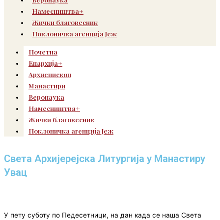
Намесништва+
Жички благовесник
Поклоничка агенција Јеж
Почетна
Епархија+
Архиепископ
Манастири
Веронаука
Намесништва+
Жички благовесник
Поклоничка агенција Јеж
Света Архијерејска Литургија у Манастиру
Увац
У пету суботу по Педесетници, на дан када се наша Света