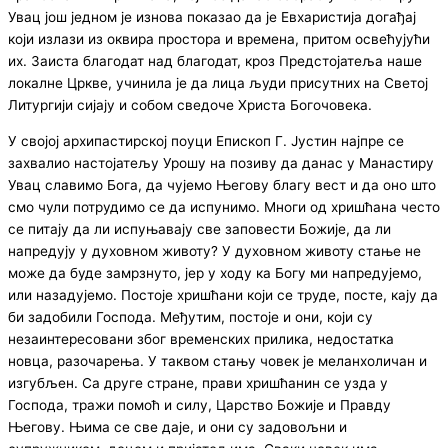
Увац још једном је изнова показао да је Евхаристија догађај
који излази из оквира простора и времена, притом освећујући
их. Заиста благодат над благодат, кроз Предстојатеља наше
локалне Цркве, учинила је да лица људи присутних на Светој
Литургији сијају и собом сведоче Христа Богочовека.
У својој архипастирској поуци Епископ Г. Јустин најпре се
захвалио настојатељу Урошу на позиву да данас у Манастиру
Увац славимо Бога, да чујемо Његову благу вест и да оно што
смо чули потрудимо се да испунимо. Многи од хришћана често
се питају да ли испуњавају све заповести Божије, да ли
напредују у духовном животу? У духовном животу стање не
може да буде замрзнуто, јер у ходу ка Богу ми напредујемо,
или назадујемо. Постоје хришћани који се труде, посте, кају да
би задобили Господа. Међутим, постоје и они, који су
незаинтересовани због временских прилика, недостатка
новца, разочарења. У таквом стању човек је меланхоличан и
изгубљен. Са друге стране, прави хришћанин се узда у
Господа, тражи помоћ и силу, Царство Божије и Правду
Његову. Њима се све даје, и они су задовољни и