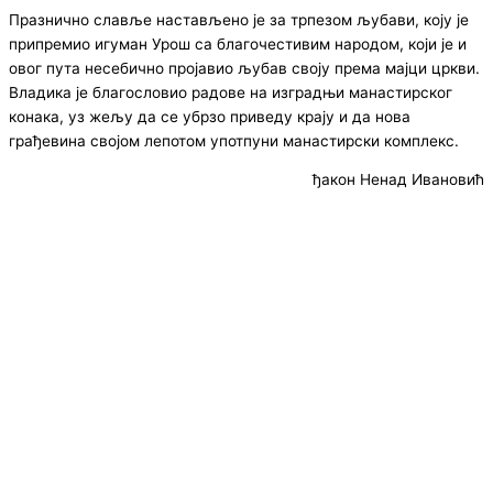
Празнично славље настављено је за трпезом љубави, коју је
припремио игуман Урош са благочестивим народом, који је и
овог пута несебично пројавио љубав своју према мајци цркви.
Владика је благословио радове на изградњи манастирског
конака, уз жељу да се убрзо приведу крају и да нова
грађевина својом лепотом употпуни манастирски комплекс.
ђакон Ненад Ивановић