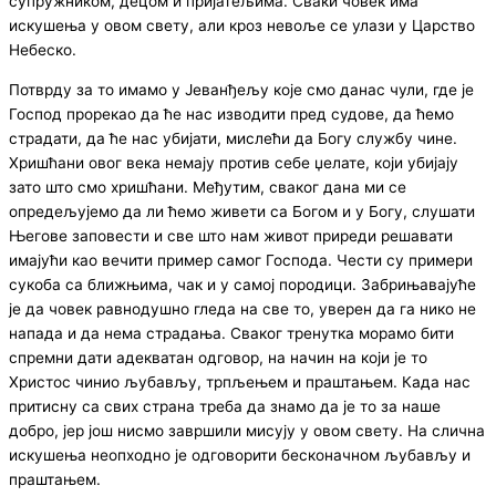
супружником, децом и пријатељима. Сваки човек има
искушења у овом свету, али кроз невоље се улази у Царство
Небеско.
Потврду за то имамо у Јеванђељу које смо данас чули, где је
Господ прорекао да ће нас изводити пред судове, да ћемо
страдати, да ће нас убијати, мислећи да Богу службу чине.
Хришћани овог века немају против себе џелате, који убијају
зато што смо хришћани. Међутим, сваког дана ми се
опредељујемо да ли ћемо живети са Богом и у Богу, слушати
Његове заповести и све што нам живот приреди решавати
имајући као вечити пример самог Господа. Чести су примери
сукоба са ближњима, чак и у самој породици. Забрињавајуће
је да човек равнодушно гледа на све то, уверен да га нико не
напада и да нема страдања. Сваког тренутка морамо бити
спремни дати адекватан одговор, на начин на који је то
Христос чинио љубављу, трпљењем и праштањем. Када нас
притисну са свих страна треба да знамо да је то за наше
добро, јер још нисмо завршили мисују у овом свету. На слична
искушења неопходно је одговорити бесконачном љубављу и
праштањем.