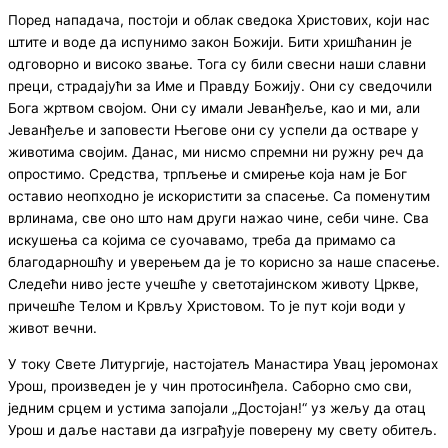
Поред нападача, постоји и облак сведока Христових, који нас
штите и воде да испунимо закон Божији. Бити хришћанин је
одговорно и високо звање. Тога су били свесни наши славни
преци, страдајући за Име и Правду Божију. Они су сведочили
Бога жртвом својом. Они су имали Јеванђеље, као и ми, али
Јеванђеље и заповести Његове они су успели да остваре у
животима својим. Данас, ми нисмо спремни ни ружну реч да
опростимо. Средства, трпљење и смирење која нам је Бог
оставио неопходно је искористити за спасење. Са поменутим
врлинама, све оно што нам други нажао чине, себи чине. Сва
искушења са којима се суочавамо, треба да примамо са
благодарношћу и уверењем да је то корисно за наше спасење.
Следећи ниво јесте учешће у светотајинском животу Цркве,
причешће Телом и Крвљу Христовом. То је пут који води у
живот вечни.
У току Свете Литургије, настојатељ Манастира Увац јеромонах
Урош, произведен је у чин протосинђела. Саборно смо сви,
једним срцем и устима запојали „Достојан!“ уз жељу да отац
Урош и даље настави да изграђује поверену му свету обитељ.