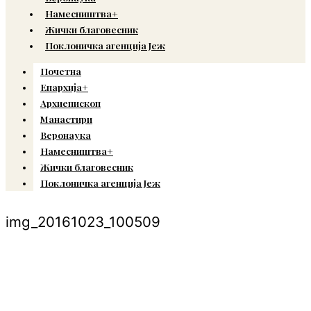
Намесништва+
Жички благовесник
Поклоничка агенција Јеж
Почетна
Епархија+
Архиепископ
Манастири
Веронаука
Намесништва+
Жички благовесник
Поклоничка агенција Јеж
img_20161023_100509
© Copyright 2022. Православна Епархија жичка. Сва права задржана.