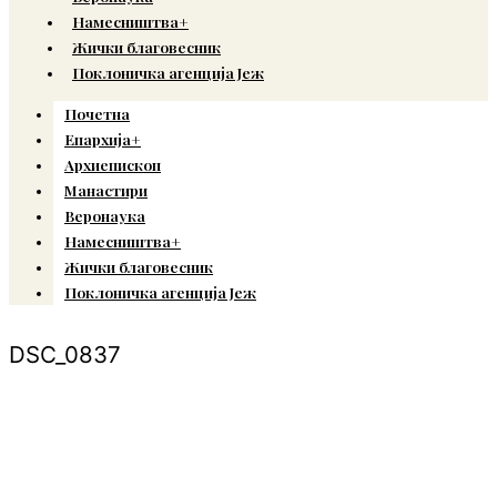
Намесништва+
Жички благовесник
Поклоничка агенција Јеж
Почетна
Епархија+
Архиепископ
Манастири
Веронаука
Намесништва+
Жички благовесник
Поклоничка агенција Јеж
DSC_0837
© Copyright 2022. Православна Епархија жичка. Сва права задржана.