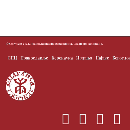
k
a
m
© Copyright 2022. Православна Епархија жичка. Сва права задржана.
СПЦ
Православље
Веронаука
Издања
Најаве
Богосло
F
T
I
Y