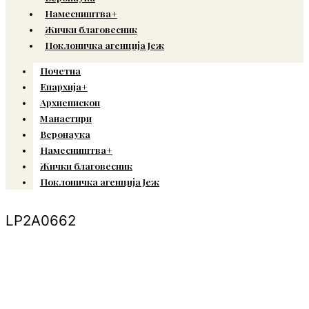
Намесништва+
Жички благовесник
Поклоничка агенција Јеж
Почетна
Епархија+
Архиепископ
Манастири
Веронаука
Намесништва+
Жички благовесник
Поклоничка агенција Јеж
LP2A0662
© Copyright 2022. Православна Епархија жичка. Сва права задржана.