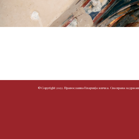
© Copyright 2022. Православна Епархија жичка. Сва права задржан