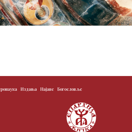
еронаука
Издања
Најаве
Богословље