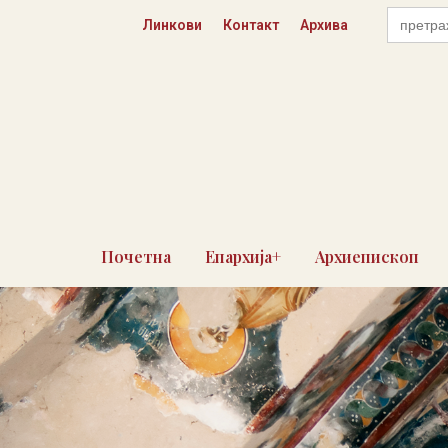
Skip
Search
Линкови
Контакт
Архива
for:
to
content
Почетна
Епархија+
Архиепископ