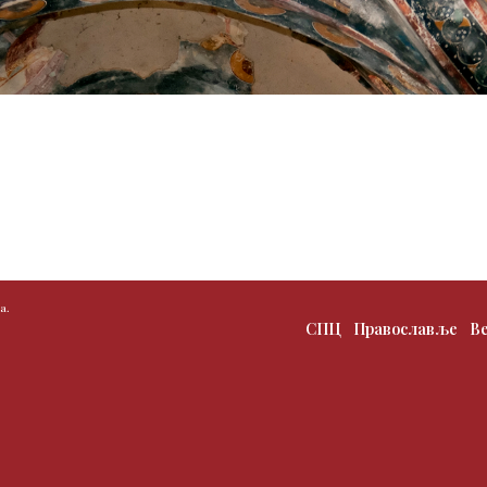
а.
СПЦ
Православље
В