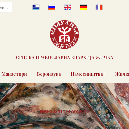
СРПСКА ПРАВОСЛАВНА ЕПАРХИЈА ЖИЧКА
Манастири
Веронаука
Намесништва+
Жички
IMG-20241114-WA0016