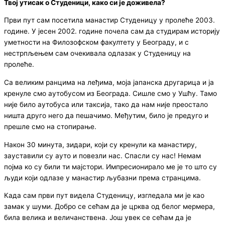
Твој утисак о Студеници, како си је доживела?
Први пут сам посетила манастир Студеницу у пролеће 2003.
године. У јесен 2002. године почела сам да студирам историју
уметности на Филозофском факултету у Београду, и с
нестрпљењем сам очекивала одлазак у Студеницу на
пролеће.
Са великим ранцима на леђима, моја јапанска другарица и ја
кренуле смо аутобусом из Београда. Сишле смо у Ушћу. Тамо
није било аутобуса или таксија, тако да нам није преостало
ништа друго него да пешачимо. Међутим, било је предуго и
прешле смо на стопирање.
Након 30 минута, зидари, који су кренули ка манастиру,
зауставили су ауто и повезли нас. Спасли су нас! Немам
појма ко су били ти мајстори. Импресионирало ме је то што су
људи који одлазe у манастир љубазни према странцима.
Када сам први пут видела Студеницу, изгледала ми је као
замак у шуми. Добро се сећам да је црква од белог мермера,
била велика и величанствена. Још увек се сећам да је