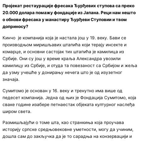
Пројекат рестаурације фресака Ђурђевих ступова са преко
20.000 долара помажу фондације из Јапана. Реци нам нешто
о обнови фресака у манастиру Ђурђеви Ступовии и твом
доприносу?
Кинчо је компанија која је настала још у 19. веку. Бави се
производњом миришљавих штапића који терају инсекте и
комарце, и основни састојак тих штапића је камилица из
Србије. Они су још у време краља Александра увозили
камилицу из Србије, и отуда та повезаност са Србијом и жеља
да узму учешће у донирању нечега што је од изузетног
значаја.
Сумитомо је основан у 16. веку и тренутно има више од
педесет компанија. Једна од њих је Фондација Сумитомо, која
сваке године изабере петнаестак објеката културног наслеђа
широм света.
Размишљајући о томе шта, као странкиња која проучава
историју српске средњовековне уметности, могу да учиним,
дошла сам до закључка да је то сарадња на конзервацији и