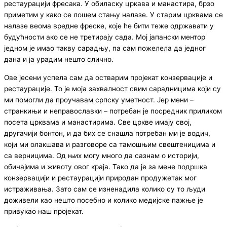
рестаурацији фресака. У обиласку цркава и манастира, брзо
приметим у како се лошем стању налазе. У старим црквама се
налазе веома вредне фреске, које ће бити теже одржавати у
будућности ако се не третирају сада. Мој јапански ментор
једном је имао такву сарадњу, па сам пожелела да једног
дана и ја урадим нешто слично.
Ове јесени успела сам да остварим пројекат конзервације и
рестаурације. То је моја захвалност свим сарадницима који су
ми помогли да проучавам српску уметност. Јер мени –
странкињи и неправославки – потребан је посредник приликом
посета црквама и манастирима. Све цркве имају свој,
другачији бонтон, и да бих се снашла потребан ми је водич,
који ми олакшава и разговоре са тамошњим свештеницима и
са верницима. Од њих могу много да сазнам о историји,
обичајима и животу овог краја. Тако да је за мене подршка
конзервацији и рестаурацији природан продужетак мог
истраживања. Зато сам се изненадила колико су то људи
доживели као нешто посебно и колико медијске пажње је
привукао наш пројекат.