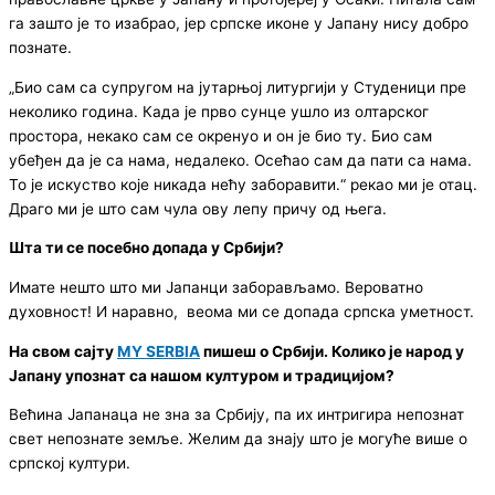
га зашто је то изабрао, јер српске иконе у Јапану нису добро
познате.
„Био сам са супругом на јутарњој литургији у Студеници пре
неколико година. Када је прво сунце ушло из олтарског
простора, некако сам се окренуо и он је био ту. Био сам
убеђен да је са нама, недалеко. Осећао сам да пати са нама.
То је искуство које никада нећу заборавити.“ рекао ми је отац.
Драго ми је што сам чула ову лепу причу од њега.
Шта ти се посебно допада у Србији?
Имате нешто што ми Јапанци заборављамо. Вероватно
духовност! И наравно, веома ми се допада српска уметност.
На свом сајту
MY SERBIA
пишеш о Србији. Колико је народ у
Јапану упознат са нашом културом и традицијом?
Већина Јапанаца не зна за Србију, па их интригира непознат
свет непознате земље. Желим да знају што је могуће више о
српској култури.