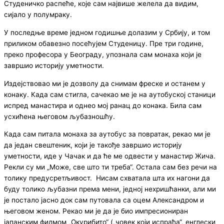
Студеничко распеће, које сам највише желела да видим,
сијало у полумраку.
У последње време једном годишње долазим у Србију, и том
приликом обавезно посећујем Студеницу. Пре три године,
преко професора у Београду, упознала сам монаха који је
завршио историју уметности.
Издејствовао ми је дозволу да снимам фреске и останем у
конаку. Када сам стигла, сачекао ме је на аутобуској станици
испред манастира и однео мој ранац до конака. Била сам
усхићена његовом љубазношћу.
Када сам питала монаха за аутобус за повратак, рекао ми је
да један свештеник, који је такође завршио историју
уметности, иде у Чачак и да ће ме одвести у манастир Жича.
Рекли су ми „Може, све што ти треба“. Остала сам без речи на
толику предусретљивост. Нисам схватала шта их нагони да
буду толико љубазни према мени, једној нехришћанки, али ми
је постало јасно док сам путовала са оцем Александром и
његовом женом. Рекао ми је да је био импресиониран
јапанским филмом „Окурибито“ („човек који испраћа“, енглески