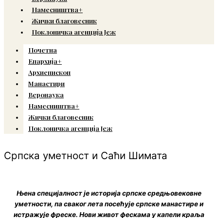
Намесништва+
Жички благовесник
Поклоничка агенција Јеж
Почетна
Епархија+
Архиепископ
Манастири
Веронаука
Намесништва+
Жички благовесник
Поклоничка агенција Јеж
Српска уметност и Саћи Шимата
Њена специјалност је историја српске средњовековне
уметности, па сваког лета посећује српске манастире и
истражује фреске. Нови живот фескама у капели краља