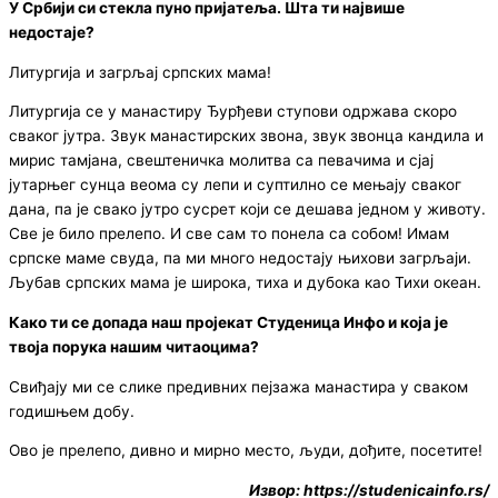
У Србији си стекла пуно пријатеља. Шта ти највише
недостаје?
Литургија и загрљај српских мама!
Литургија се у манастиру Ђурђеви ступови одржава скоро
сваког јутра. Звук манастирских звона, звук звонца кандила и
мирис тамјана, свештеничка молитва са певачима и сјај
јутарњег сунца веома су лепи и суптилно се мењају сваког
дана, па је свако јутро сусрет који се дешава једном у животу.
Све је било прелепо. И све сам то понела са собом! Имам
српске маме свуда, па ми много недостају њихови загрљаји.
Љубав српских мама је широка, тиха и дубока као Тихи океан.
Како ти се допада наш пројекат Студеница Инфо и која је
твоја порука нашим читаоцима?
Свиђају ми се слике предивних пејзажа манастира у сваком
годишњем добу.
Ово је прелепо, дивно и мирно место, људи, дођите, посетите!
Извор: https://studenicainfo.rs/