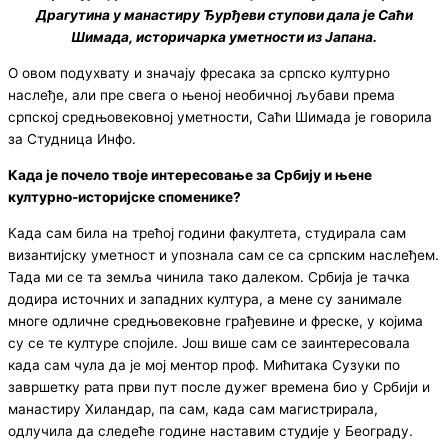
Драгутина у манастиру Ђурђеви ступови дала је Саћи
Шимада, историчарка уметности из Jaпана.
О овом подухвату и значају фресака за српско културно
наслеђе, али пре свега о њеној необичној љубави према
српској средњовековној уметности, Саћи Шимада је говорила
за Студница Инфо.
Када је почело твоје интересовање за Србију и њене
културно-историјске споменике?
Када сам била на трећој години факултета, студирала сам
византијску уметност и упознала сам се са српским наслеђем.
Тада ми се та земља чинила тако далеком. Србија је тачка
додира источних и западних култура, а мене су занимале
многе одличне средњовековне грађевине и фреске, у којима
су се те културе спојиле. Још више сам се заинтересовала
када сам чула да је мој ментор проф. Мићитака Сузуки по
завршетку рата први пут после дужег времена био у Србији и
манастиру Хиландар, па сам, када сам магистрирала,
одлучила да следеће године наставим студије у Београду.