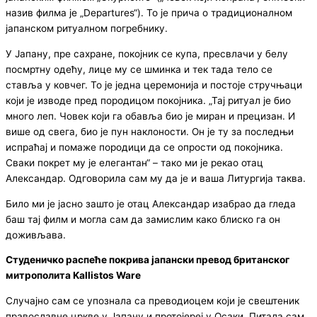
назив филма је „Departures“). То је прича о традиционалном
јапанском ритуалном погребнику.
У Јапану, пре сахране, покојник се купа, пресвлачи у белу
посмртну одећу, лице му се шминка и тек тада тело се
ставља у ковчег. То је једна церемонија и постоје стручњаци
који је изводе пред породицом покојника. „Тај ритуал је био
много леп. Човек који га обавља био је миран и прецизан. И
више од свега, био је пун наклоности. Он је ту за последњи
испраћај и помаже породици да се опрости од покојника.
Сваки покрет му је елегантан“ – тaко ми је рекао отац
Александар. Одговорила сам му да је и ваша Литургија таква.
Било ми је јасно зашто је отац Александар изабрао да гледа
баш тај филм и могла сам да замислим како блиско га он
доживљава.
Студеничко распеће покрива јапански превод британског
митрополита Kallistos Ware
Случајно сам се упознала са преводиоцем који је свештеник
православне цркве у Јапану и протојереј у Осаки. Питала сам