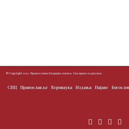
© Copyright 2022. Православна Епархија жичка. Сва права задржана.
СПЦ
Православље
Веронаука
Издања
Најаве
Богосло
F
T
I
Y
a
w
n
o