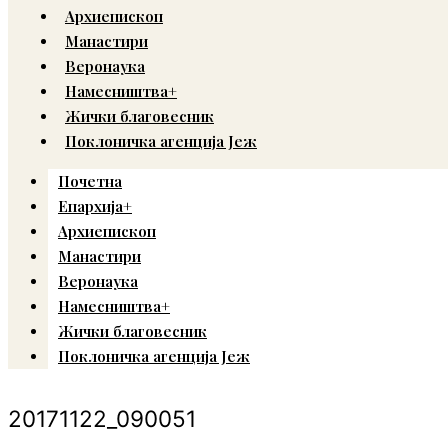
Архиепископ
Манастири
Веронаука
Намесништва+
Жички благовесник
Поклоничка агенција Јеж
Почетна
Епархија+
Архиепископ
Манастири
Веронаука
Намесништва+
Жички благовесник
Поклоничка агенција Јеж
20171122_090051