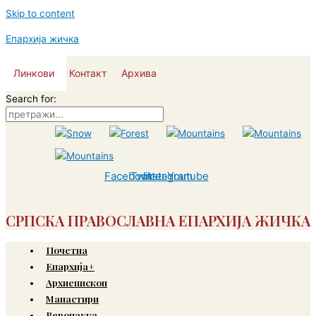
Skip to content
Епархија жичка
Линкови
Контакт
Архива
Search for:
Facebook
Twitter
Instagram
Youtube
СРПСКА ПРАВОСЛАВНА ЕПАРХИЈА ЖИЧКА
Почетна
Епархија+
Архиепископ
Манастири
Веронаука