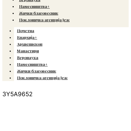
Намесништва+
Жички благовесник
Поклоничка агенција Јеж
Почетна
Епархија+
Архиепископ
Манастири
Веронаука
Намесништва+
Жички благовесник
Поклоничка агенција Јеж
3Y5A9652
© Copyright 2022. Православна Епархија жичка. Сва права задржана.