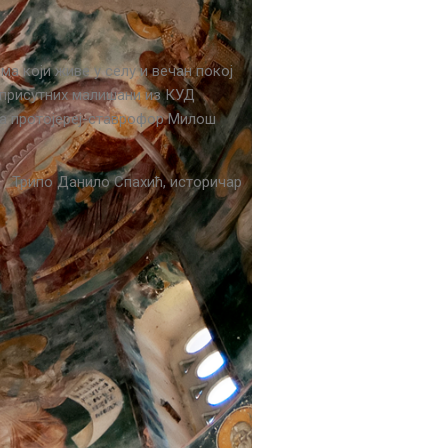
а који живе у селу и вечан покој
х присутних малишани из КУД
ама протојереј-ставрофор Милош
хић, историчар