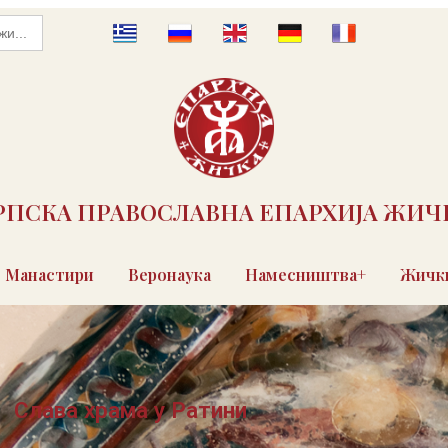
РПСКА ПРАВОСЛАВНА ЕПАРХИЈА ЖИЧ
Манастири
Веронаука
Намесништва+
Жички
Слава храма у Ратини