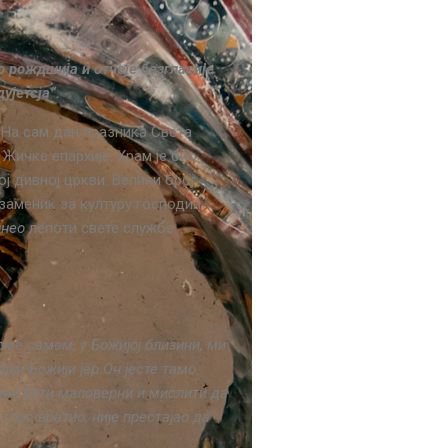
о рождшија и отчеје безгласије
ујетсја“.
 На сам дан празника Света
Жичке епархије. Храм је био
ј дивној цркви. Велики број
заменик за културу господин
инео
лепоти свете службе.
оме самом, у Божијој близини, ми
ом Божији јер Он јесте тамо.
мојмо бити маловерни и мислити да
глас вратио, није престајао да