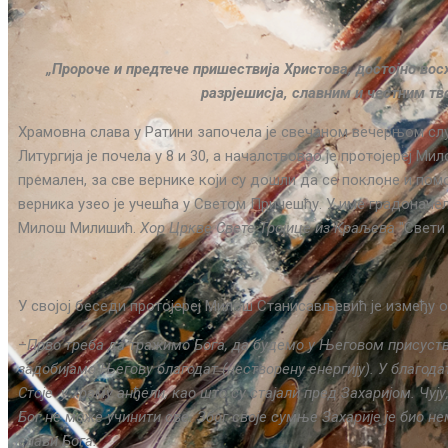
„Пророче и предтече пришествија Христова, достојно восх
разрјешисја, славним и честним тв
Храмовна слава у Ратини започела је свечаном вечерњом слу
Литургија је почела у 8 и 30, а началствовао је протојереј
премален, за све вернике који су дошли да се поклоне и пом
верника узео је учешћа у Светом Причешћу. У име градоначе
Милош Милишић.
Хор Цркве Свете Тројице из Краљева
″Свети
У својој беседи протојереј Милош Станисављевић је између о
–
Прво треба да тражимо Бога, да будемо у Његовом присуству,
задобијамо Његову благодат (нестворену енергију). У благода
Стоје у храму анђели, као што су стајали пред Захаријом. Чуј
Бог не може учинити све. Због своје сумње Захарије је био не
слави Бога.