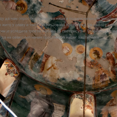
ду да нам опрости сагрешења наша и подари напредак мештаним
о жито у славу и част Светог Јована Крститеља. На радост сви
атим је уследила трпеза љубави за све присутне. Старешина хр
д да на овако леп начин прославимо нашег заштитника.
Трипо Данило Спа