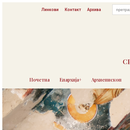
Skip
Search
to
Линкови
Контакт
Архива
for:
content
С
Почетна
Епархија+
Архиепископ