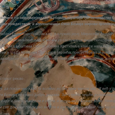
валити тја недоумјејем ми, љубовију чтушчији тја: неплодство б
ојим рождеством, и воплошченије Сина Божија мирови проповјед
жбом са петохлебницом коју је служио јереј Мирослав Андрић.
 Милош Станисављевић парох жички уз саслужење више свештеника 
оле пред моштима Светог Јована Крститеља које се налазе у ово
лника града Краљева Предрага Терзића, присуствовао је његов 
 архиђакон Стефан″, својим изузетним
појањем
значајно је
допр
сталог рекао :
 да покажемо како га волимо јер Он први заволе нас. И већ у т
ти Божијој се свако добро дешава. Зато треба чешће долазити у д
у, виде и осете, и анђели и свети, и испуњавају Божију вољу. Не
м све док није послушао анђела и дао сину име Јован. Чим му се 