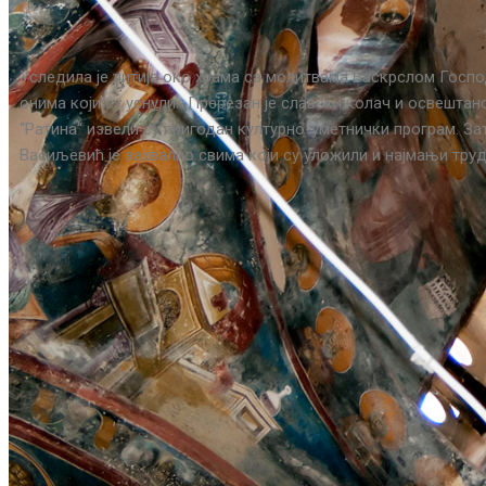
Уследила је литија око храма са молитвама Васкрслом Госпо
онима који су уснули. Пререзан је славски колач и освештан
“Ратина“ извели су пригодан културно-уметнички програм. З
Васиљевић је захвалио свима који су уложили и најмањи тру