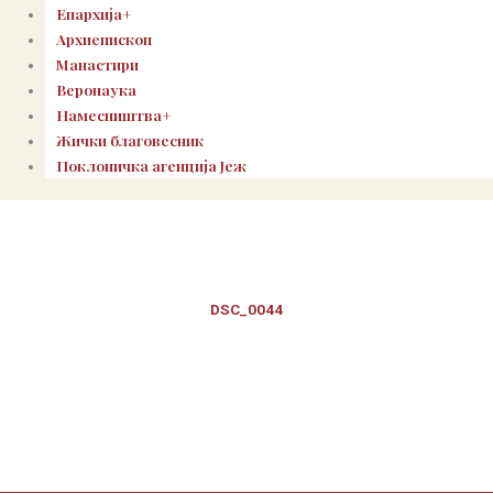
Епархија+
Архиепископ
Манастири
Веронаука
Намесништва+
Жички благовесник
Поклоничка агенција Јеж
DSC_0044