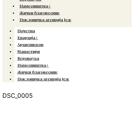
Намесништва+
Жички благовесник
Поклоничка агенција Јеж
Почетна
Епархија+
Архиепископ
Манастири
Веронаука
Намесништва+
Жички благовесник
Поклоничка агенција Јеж
DSC_0005
© Copyright 2022. Православна Епархија жичка. Сва права задржана.