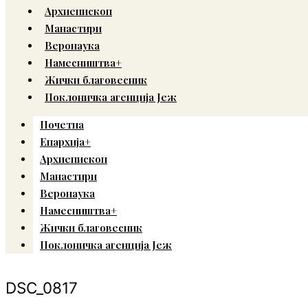
Архиепископ
Манастири
Веронаука
Намесништва+
Жички благовесник
Поклоничка агенција Јеж
Почетна
Епархија+
Архиепископ
Манастири
Веронаука
Намесништва+
Жички благовесник
Поклоничка агенција Јеж
DSC_0817