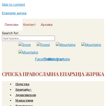
Skip to content
Епархија жичка
Линкови
Контакт
Архива
Search for:
Facebook
Twitter
Instagram
Youtube
СРПСКА ПРАВОСЛАВНА ЕПАРХИЈА ЖИЧКА
Почетна
Епархија+
Архиепископ
Манастири
Веронаука