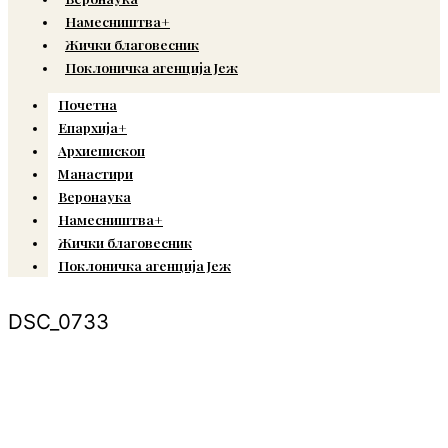
Намесништва+
Жички благовесник
Поклоничка агенција Јеж
Почетна
Епархија+
Архиепископ
Манастири
Веронаука
Намесништва+
Жички благовесник
Поклоничка агенција Јеж
DSC_0733
© Copyright 2022. Православна Епархија жичка. Сва права задржана.