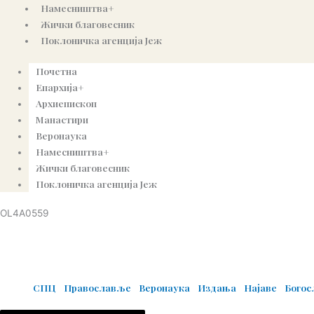
Намесништва+
Жички благовесник
Поклоничка агенција Јеж
Почетна
Епархија+
Архиепископ
Манастири
Веронаука
Намесништва+
Жички благовесник
Поклоничка агенција Јеж
OL4A0559
© Copyright 2022. Православна Епархија жичка. Сва права задржана.
СПЦ
Православље
Веронаука
Издања
Најаве
Бого