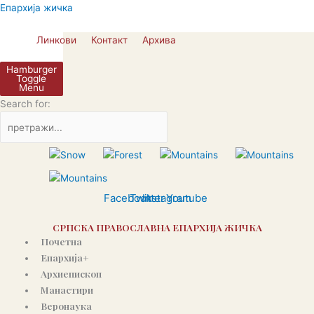
Skip
Епархија жичка
to
content
Линкови
Контакт
Архива
Hamburger
Toggle
Menu
Search for:
Facebook
Twitter
Instagram
Youtube
СРПСКА ПРАВОСЛАВНА ЕПАРХИЈА ЖИЧКА
Почетна
Епархија+
Архиепископ
Манастири
Веронаука